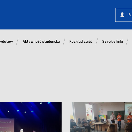
P
dydatów
Aktywność studencka
Rozkład zajęć
Szybkie linki