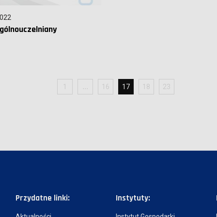
2022
gólnouczelniany
1
16
17
18
23
Przydatne linki:
Instytuty:
Aktualności
Instytut Gospodarki