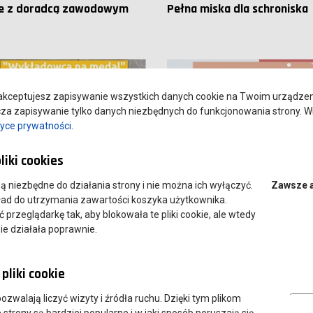
e z doradcą zawodowym
Pełna miska dla schroniska
kceptujesz zapisywanie wszystkich danych cookie na Twoim urządzeniu
a zapisywanie tylko danych niezbędnych do funkcjonowania strony. Wi
tyce prywatności
.
liki cookies
 są niezbędne do działania strony i nie można ich wyłączyć.
Zawsze 
ład do utrzymania zawartości koszyka użytkownika.
a 2022
08 kwietnia 2022
przeglądarkę tak, aby blokowała te pliki cookie, ale wtedy
ca na medal. II edycja
Akcja charytatywna "Może
ie działała poprawnie.
tu
ciasteczko?"
pliki cookie
Analityczn
 pozwalają liczyć wizyty i źródła ruchu. Dzięki tym plikom
strony są bardziej popularne i w jaki sposób poruszają się