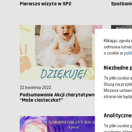
Pierwsza wizyta w SP2
Spotkani
Klikając
zgoda
a
odmowa
oznacz
o cookie w
poli
Niezbędne p
Te pliki cookie
Służą na przyk
22 kwietnia 2022
11 kwietni
Możesz ustawić 
Podsumowanie Akcji charytatywnej
Wykładow
strona nie będz
“Może ciasteczko?”
plebiscy
Analityczne 
Te pliki cookie
wiadomo, które 