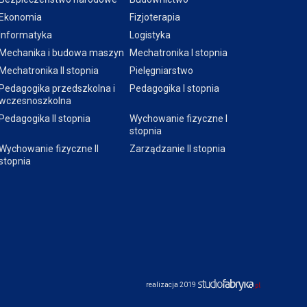
Ekonomia
Fizjoterapia
Informatyka
Logistyka
Mechanika i budowa maszyn
Mechatronika I stopnia
Mechatronika II stopnia
Pielęgniarstwo
Pedagogika przedszkolna i
Pedagogika I stopnia
wczesnoszkolna
Pedagogika II stopnia
Wychowanie fizyczne I
stopnia
Wychowanie fizyczne II
Zarządzanie II stopnia
stopnia
realizacja 2019