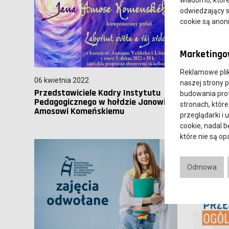
odwiedzający s
cookie są ano
Marketingow
Reklamowe pli
06 kwietnia 2022
24 marca 
naszej strony 
Przedstawiciele Kadry Instytutu
Odwołane 
budowania prof
Pedagogicznego w hołdzie Janowi
stronach, które
Amosowi Komeńskiemu
przeglądarki i 
cookie, nadal 
które nie są o
Odmowa