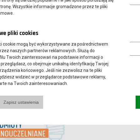
tronę. Wszystkie informacje gromadzone przez te pliki
nimowe.
e pliki cookies
Marketing
ki cookie mogą być wykorzystywane za pośrednictwem
2022
23 marca 2022
przez naszych partnerów reklamowych. Służą do
zajęcia z dr. T. Hauzą
Ostatnie szkolenie BHP
ilu Twoich zainteresowań na podstawie informacji o
 przeglądasz, co obejmuje unikalną identyfikację Twojej
urządzenia końcowego. Jeśli nie zezwolisz na te pliki
będziesz widzieć w przeglądarce podstawowe reklamy,
parte na Twoich zainteresowaniach.
Zapisz ustawienia