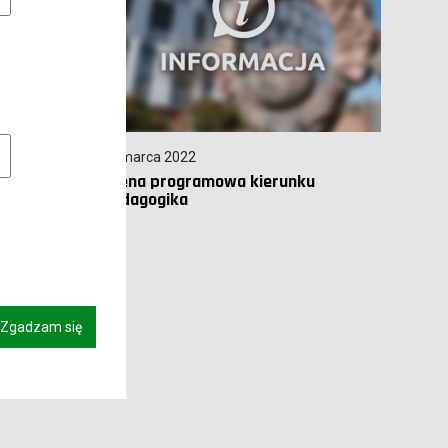
owe pliki cookies
09 marca 2022
Ocena programowa kierunku
pedagogika
Zgadzam się