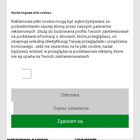
Marketingowe pliki cookies
Reklamowe pliki cookie mogą być wykorzystywane za
pośrednictwem naszej strony przez naszych partnerów
22 marca 2023
15 marca 2023
reklamowych. Służą do budowania profilu Twoich zainteresowań
Wizyta w
Studenci Pedagogiki
na podstawie informacji o stronach, które przeglądasz, co
Młodzieżowym Centrum
przedszkolnej i
obejmuje unikalną identyfikację Twojej przeglądarki i urządzenia
Profilaktyki
wczesnoszkolnej z
końcowego. Jeśli nie zezwolisz na te pliki cookie, nadal
Alternatywa w Lesznie
wizytą w Ośrodku
będziesz widzieć w przeglądarce podstawowe reklamy, które
Interwencyjno-
nie są oparte na Twoich zainteresowaniach.
Readaptacyjnym
Marketingowe pliki cookies
Odmowa
Zapisz ustawienia
Zgadzam się
09 stycznia 2023
30 listopada 2022
Bal Andrzejkowy w
Zajęcia w plenerze z
Baśniowej Krainie
udziałem