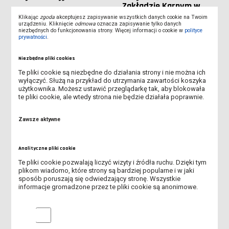
Zakładzie Karnym w
Rawiczu
Klikając
zgoda
akceptujesz zapisywanie wszystkich danych cookie na Twoim
urządzeniu. Kliknięcie
odmowa
oznacza zapisywanie tylko danych
niezbędnych do funkcjonowania strony. Więcej informacji o cookie w
polityce
prywatności
.
Niezbędne pliki cookies
Te pliki cookie są niezbędne do działania strony i nie można ich
wyłączyć. Służą na przykład do utrzymania zawartości koszyka
użytkownika. Możesz ustawić przeglądarkę tak, aby blokowała
te pliki cookie, ale wtedy strona nie będzie działała poprawnie.
22 marca 2023
22 marca 2023
Zawsze aktywne
Wizyta studyjna w
Wizyta w
Straży Miejskiej w
Stowarzyszeniu MONAR
Lesznie
- Poradni Profilaktyki,
Analityczne pliki cookie
Leczenia i Terapii
Te pliki cookie pozwalają liczyć wizyty i źródła ruchu. Dzięki tym
Uzależnień w Lesznie
plikom wiadomo, które strony są bardziej popularne i w jaki
sposób poruszają się odwiedzający stronę. Wszystkie
informacje gromadzone przez te pliki cookie są anonimowe.
Analityczne pliki cookie