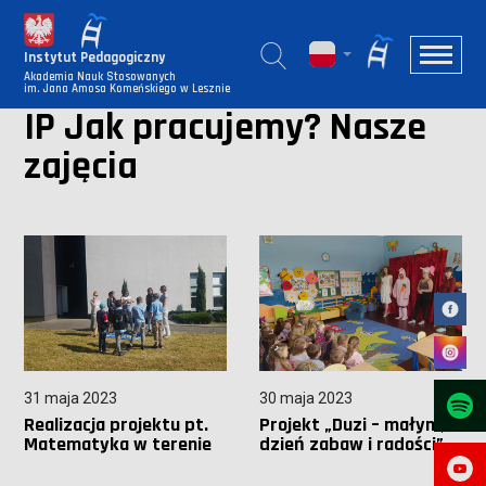
Instytut Pedagogiczny
Akademia Nauk Stosowanych
im. Jana Amosa Komeńskiego w Lesznie
IP Jak pracujemy? Nasze
zajęcia
31 maja 2023
30 maja 2023
Realizacja projektu pt.
Projekt „Duzi – małym,
Matematyka w terenie
dzień zabaw i radości”