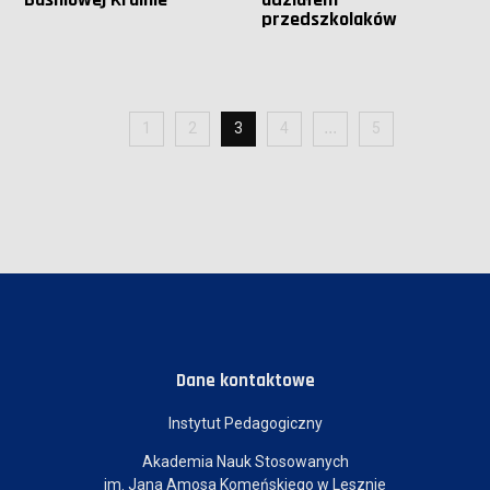
przedszkolaków
1
2
3
4
5
Dane kontaktowe
Instytut Pedagogiczny
Akademia Nauk Stosowanych
im. Jana Amosa Komeńskiego w Lesznie