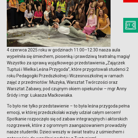
4 czerwca 2025 roku w godzinach 11:00–12:30 nasza aula
wypełniła się śmiechem, piosenką i prawdziwą teatralną magią!
Wszystko za sprawą wyjątkowego przedstawienia „Zajączek
Tuptuś i Wielka Leśna Przygoda”, które przygotowali studenci 2
roku Pedagogiki Przedszkolnej i Wczesnoszkolnej w ramach
zajęć z przedmiotów: Muzyka, Warsztat Twórczości oraz
Warsztat Zabawy, pod czujnym okiem opiekunów – mgr Anny
Śródy i mgr. Łukasza Maćkowiaka.
To było nie tylko przedstawienie – to była leśna przygoda pełna
emocji, w której przedszkolaki wzięły udział całym sercem!
Spotkanie rozpoczęło się od zabaw integracyjnych i aktorskich
rozgrzewek, które z ogromnym zaangażowaniem prowadziły
nasze studentki. Dzieci weszły w świat teatru z uśmiechem i