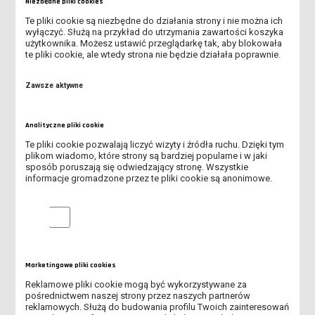
ZAJĘCIA KOŃCZĄCE PRZEDMIOT PEDAGOGIKA CZASU WOLNEGO
Niezbędne pliki cookies
Te pliki cookie są niezbędne do działania strony i nie można ich
REALIZACJA PROJEKTU „MATEMATYCZNE STACJE BADAWCZE”
wyłączyć. Służą na przykład do utrzymania zawartości koszyka
użytkownika. Możesz ustawić przeglądarkę tak, aby blokowała
te pliki cookie, ale wtedy strona nie będzie działała poprawnie.
WARSZTATY DLA MIESZKAŃCÓW BURSY MIĘDZYSZKOLNEJ NR 1
W LESZNIE
Zawsze aktywne
KREATYWNE ZAJĘCIA MATEMATYCZNE
Analityczne pliki cookie
STUDENCI PEDAGOGIKI PRZEDSZKOLNEJ I WCZESNOSZKOLNEJ
Te pliki cookie pozwalają liczyć wizyty i źródła ruchu. Dzięki tym
PRZYGOTOWUJĄ SIĘ DO ŚWIĄT WIELKANOCY
plikom wiadomo, które strony są bardziej popularne i w jaki
sposób poruszają się odwiedzający stronę. Wszystkie
ZAJĘCIA W PRZEDSZKOLU DALTOŃSKIM
informacje gromadzone przez te pliki cookie są anonimowe.
ZAJĘCIA ŚWIĄTECZNE DLA PRZEDSZKOLAKÓW
Analityczne pliki cookie
BAL KARNAWAŁOWY W SZKOLE PODSTAWOWEJ NR 2 W LESZNIE
Marketingowe pliki cookies
PEDAGOGICZNE WARSZTATY ZAWODOZNAWCZE
Reklamowe pliki cookie mogą być wykorzystywane za
pośrednictwem naszej strony przez naszych partnerów
WARSZTAT ŚWIĘTEGO MIKOŁAJA
reklamowych. Służą do budowania profilu Twoich zainteresowań