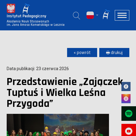
Instytut Pedagogiczny
Akademia Nauk Stosowanych
im. Jana Amosa Komeńskiego w Lesznie
« powrót
🖶 drukuj
Data publikacji: 23 czerwca 2026
Przedstawienie „Zajączek
Tuptuś i Wielka Leśna
Przygoda”