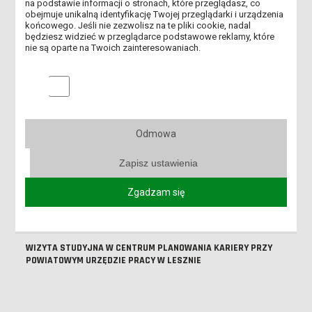
na podstawie informacji o stronach, które przeglądasz, co
SPOTKANIE Z SENIORAMI
obejmuje unikalną identyfikację Twojej przeglądarki i urządzenia
końcowego. Jeśli nie zezwolisz na te pliki cookie, nadal
będziesz widzieć w przeglądarce podstawowe reklamy, które
ZAJĘCIA Z PEDAGOGIKI CZASU WOLNEGO
nie są oparte na Twoich zainteresowaniach.
PROJEKT EDUKACYJNY „L'ARTE DI MANGIARE”
Marketingowe pliki cookies
STUDENCI PEDAGOGIKI PRZEDSZKOLNEJ I EDUKACJI
WCZESNOSZKOLNEJ W MBWA
Odmowa
KOLEJNA EDYCJA PROJEKTU PT. „45-MINUT Z TEATREM”
Zapisz ustawienia
WIZYTY STUDYJNE W „TOTUS TUUS” W LESZNIE
Zgadzam się
STUDENCI ANS NA WARSZTATACH W BURSIE MIĘDZYSZKOLNEJ
NR 1
WIZYTA STUDYJNA W CENTRUM PLANOWANIA KARIERY PRZY
POWIATOWYM URZĘDZIE PRACY W LESZNIE