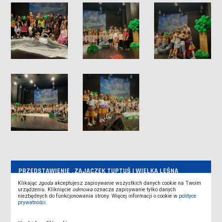
PRZEDSTAWIENIE „ZAJĄCZEK TUPTUŚ I WIELKA LEŚNA
PRZYGODA”
Klikając
zgoda
akceptujesz zapisywanie wszystkich danych cookie na Twoim
urządzeniu. Kliknięcie
odmowa
oznacza zapisywanie tylko danych
niezbędnych do funkcjonowania strony. Więcej informacji o cookie w
polityce
ĆWICZENIA W WIELKOPOLSKIM OŚRODKU ADOPCYJNYM
prywatności
.