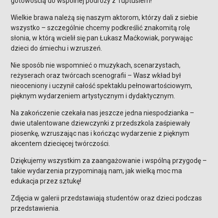
gotowością do wspólnej podróży z Tuptusiem!
Wielkie brawa należą się naszym aktorom, którzy dali z siebie
wszystko – szczególnie chcemy podkreślić znakomitą rolę
słonia, w którą wcielił się pan Łukasz Maćkowiak, porywając
dzieci do śmiechu i wzruszeń.
Nie sposób nie wspomnieć o muzykach, scenarzystach,
reżyserach oraz twórcach scenografii – Wasz wkład był
nieoceniony i uczynił całość spektaklu pełnowartościowym,
pięknym wydarzeniem artystycznym i dydaktycznym.
Na zakończenie czekała nas jeszcze jedna niespodzianka –
dwie utalentowane dziewczynki z przedszkola zaśpiewały
piosenkę, wzruszając nas i kończąc wydarzenie z pięknym
akcentem dziecięcej twórczości.
Dziękujemy wszystkim za zaangażowanie i wspólną przygodę –
takie wydarzenia przypominają nam, jak wielką moc ma
edukacja przez sztukę!
Zdjęcia w galerii przedstawiają studentów oraz dzieci podczas
przedstawienia.