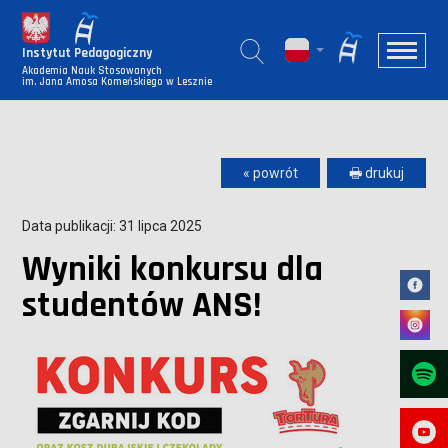
Instytut Pedagogiczny
Akademia Nauk Stosowanych
im. Jana Amosa Komeńskiego w Lesznie
« powrót
🖶 drukuj
Data publikacji: 31 lipca 2025
Wyniki konkursu dla
studentów ANS!