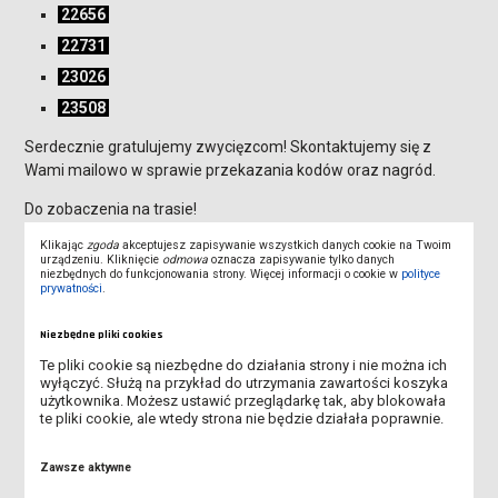
22656
22731
23026
23508
Serdecznie gratulujemy zwycięzcom! Skontaktujemy się z
Wami mailowo w sprawie przekazania kodów oraz nagród.
Do zobaczenia na trasie!
Klikając
zgoda
akceptujesz zapisywanie wszystkich danych cookie na Twoim
Pliki do pobrania
urządzeniu. Kliknięcie
odmowa
oznacza zapisywanie tylko danych
niezbędnych do funkcjonowania strony. Więcej informacji o cookie w
polityce
prywatności
.
Niezbędne pliki cookies
Regulamin - Leszczyński Festiwal
Te pliki cookie są niezbędne do działania strony i nie można ich
Sportu 2025 (docx, 94.85K)
wyłączyć. Służą na przykład do utrzymania zawartości koszyka
użytkownika. Możesz ustawić przeglądarkę tak, aby blokowała
te pliki cookie, ale wtedy strona nie będzie działała poprawnie.
Zawsze aktywne