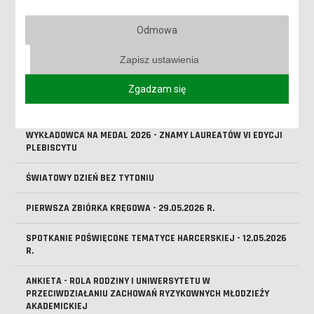
REKRUTACJA NA STUDIA ROZPOCZĘTA!
Odmowa
ABSOLUTORIUM - 4 LIPCA 2026 R.
Zapisz ustawienia
MOŻLIWOŚĆ WYPOŻYCZENIA LEŻAKÓW DLA STUDENTÓW I
WYKŁADOWCÓW
Zgadzam się
KOMUNIKAT JM REKTORA WS. DNIA REKTORSKIEGO
WYKŁADOWCA NA MEDAL 2026 - ZNAMY LAUREATÓW VI EDYCJI
PLEBISCYTU
ŚWIATOWY DZIEŃ BEZ TYTONIU
PIERWSZA ZBIÓRKA KRĘGOWA - 29.05.2026 R.
SPOTKANIE POŚWIĘCONE TEMATYCE HARCERSKIEJ - 12.05.2026
R.
ANKIETA - ROLA RODZINY I UNIWERSYTETU W
PRZECIWDZIAŁANIU ZACHOWAŃ RYZYKOWNYCH MŁODZIEŻY
AKADEMICKIEJ