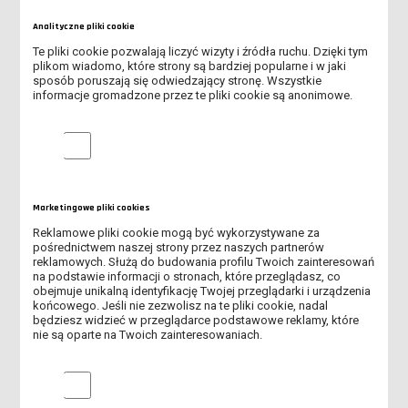
WEŹ UDZIAŁ W KONKURSIE I WYSTARTUJ ZA DARMO W
LESZCZYŃSKIM FESTIWALU SPORTU!
Analityczne pliki cookie
Te pliki cookie pozwalają liczyć wizyty i źródła ruchu. Dzięki tym
TRWA II NABÓR NA STUDIA!
plikom wiadomo, które strony są bardziej popularne i w jaki
sposób poruszają się odwiedzający stronę. Wszystkie
informacje gromadzone przez te pliki cookie są anonimowe.
RUSZYŁ II NABÓR NA STUDIA W ANS W LESZNIE!
Analityczne pliki cookie
SPOTKANIE ONLINE DLA KANDYDATÓW NA STUDIA
ZOSTAŃ WOLONTARIUSZEM DKMS PODCZAS FESTIWALU LUFA
Marketingowe pliki cookies
SPOTKANIE ONLINE DLA KANDYDATÓW NA STUDIA - DOWIEDZ
Reklamowe pliki cookie mogą być wykorzystywane za
SIĘ, JAK PRZEJŚĆ PRZEZ REKRUTACJĘ
pośrednictwem naszej strony przez naszych partnerów
reklamowych. Służą do budowania profilu Twoich zainteresowań
TRWA REKRUTACJA NA STUDIA!
na podstawie informacji o stronach, które przeglądasz, co
obejmuje unikalną identyfikację Twojej przeglądarki i urządzenia
końcowego. Jeśli nie zezwolisz na te pliki cookie, nadal
OBOWIĄZEK AKTUALIZACJI MLEGITYMACJI
będziesz widzieć w przeglądarce podstawowe reklamy, które
nie są oparte na Twoich zainteresowaniach.
DOFINANSOWANIE NA ZAKUP SPRZĘTU ELEKTRONICZNEGO -
PROGRAM PFRON
Marketingowe pliki cookies