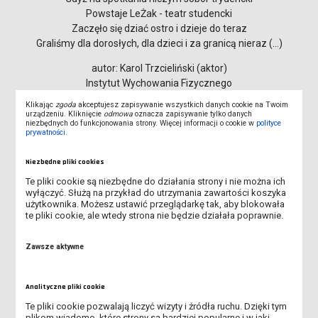
Powstaje LeŻak - teatr studencki
Zaczęło się dziać ostro i dzieje do teraz
Graliśmy dla dorosłych, dla dzieci i za granicą nieraz (...)
autor: Karol Trzcieliński (aktor)
Instytut Wychowania Fizycznego
Klikając
zgoda
akceptujesz zapisywanie wszystkich danych cookie na Twoim
urządzeniu. Kliknięcie
odmowa
oznacza zapisywanie tylko danych
niezbędnych do funkcjonowania strony. Więcej informacji o cookie w
polityce
Opiekun: mgr Małgorzata Siama
prywatności
.
Niezbędne pliki cookies
Te pliki cookie są niezbędne do działania strony i nie można ich
wyłączyć. Służą na przykład do utrzymania zawartości koszyka
użytkownika. Możesz ustawić przeglądarkę tak, aby blokowała
te pliki cookie, ale wtedy strona nie będzie działała poprawnie.
Zawsze aktywne
Analityczne pliki cookie
Te pliki cookie pozwalają liczyć wizyty i źródła ruchu. Dzięki tym
plikom wiadomo, które strony są bardziej popularne i w jaki