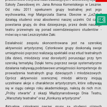
Szkoły Zawodowej im. Jana Amosa Komeńskiego w Lesznie.
Od roku 2011 opiekunem grupy teatralnej jest jego
wychowanka, mgr Małgorzata Siama. Obecnie w „LeŻaku”
działają studenci oraz absolwenci naszej uczelni. Od czasu
powstania grupy, do dnia dzisiejszego, przez deski naszego
teatru przewinęło się ponad osiemdziesięcioro studentów -
mówi się o nas Leszczyńskie Żaki.
Działalność zespołu skoncentrowana jest na szerokiej
aktywności artystycznej. Członkowie grupy doskonalą swoje
umiejętności poprzez realizację spektakli oraz etiud teatralnych
(dla dzieci, młodzieży oraz dorosłych) poruszając przy tym
szeroką tematykę. Dzięki temu poprzez swoje systematyczne
działania nabywają podstawowe umiejętności i kompetencje do
prowadzenia teatralnych grup dziecięcych i młodzieżowych.
Oprócz aktywności scenicznej młodzi aktorzy inicjują
uczelniane akcje o charakterze artystycznym, które odbywają
się w ciągu całego roku akademickiego, należą do nich m.in.
„Próby otwarte” z okazji Międzynarodowego Dnia Teatru,
„Warsztaty teatralne” oraz „Konkursy artystyczne”.
Aktualnie członkami naszej grupy są studenci różnych