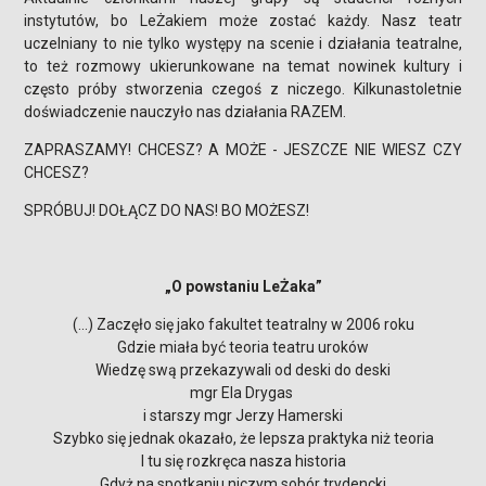
instytutów, bo LeŻakiem może zostać każdy. Nasz teatr
uczelniany to nie tylko występy na scenie i działania teatralne,
to też rozmowy ukierunkowane na temat nowinek kultury i
często próby stworzenia czegoś z niczego. Kilkunastoletnie
doświadczenie nauczyło nas działania RAZEM.
ZAPRASZAMY! CHCESZ? A MOŻE - JESZCZE NIE WIESZ CZY
CHCESZ?
SPRÓBUJ! DOŁĄCZ DO NAS! BO MOŻESZ!
„O powstaniu LeŻaka”
(...) Zaczęło się jako fakultet teatralny w 2006 roku
Gdzie miała być teoria teatru uroków
Wiedzę swą przekazywali od deski do deski
mgr Ela Drygas
i starszy mgr Jerzy Hamerski
Szybko się jednak okazało, że lepsza praktyka niż teoria
I tu się rozkręca nasza historia
Gdyż na spotkaniu niczym sobór trydencki