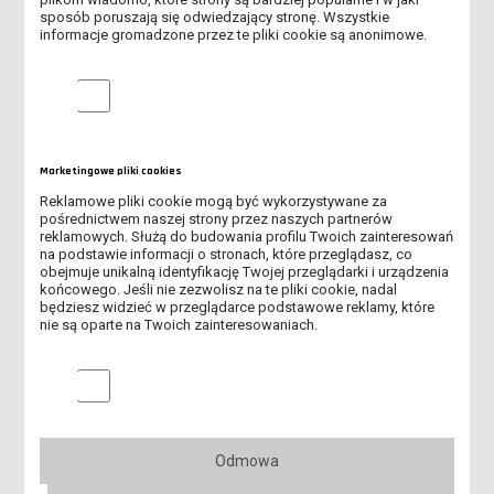
sposób poruszają się odwiedzający stronę. Wszystkie
informacje gromadzone przez te pliki cookie są anonimowe.
Analityczne pliki cookie
Marketingowe pliki cookies
Reklamowe pliki cookie mogą być wykorzystywane za
pośrednictwem naszej strony przez naszych partnerów
reklamowych. Służą do budowania profilu Twoich zainteresowań
na podstawie informacji o stronach, które przeglądasz, co
obejmuje unikalną identyfikację Twojej przeglądarki i urządzenia
SAMORZĄD INSTYTUTU PEDAGOGICZNEGO
końcowego. Jeśli nie zezwolisz na te pliki cookie, nadal
będziesz widzieć w przeglądarce podstawowe reklamy, które
KOŁO NAUKOWE PEDAGOGÓW
nie są oparte na Twoich zainteresowaniach.
GRUPA TEATRALNA "LEŻAK"
Marketingowe pliki cookies
STUDENCKIE INICJATYWY
Odmowa