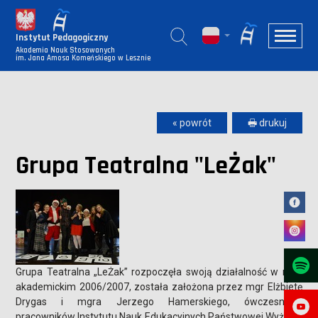
Instytut Pedagogiczny
Akademia Nauk Stosowanych
im. Jana Amosa Komeńskiego w Lesznie
« powrót
🖶 drukuj
Grupa Teatralna "LeŻak"
Grupa Teatralna „LeŻak” rozpoczęła swoją działalność w roku
akademickim 2006/2007, została założona przez mgr Elżbietę
Drygas i mgra Jerzego Hamerskiego, ówczesnych
pracowników Instytutu Nauk Edukacyjnych Państwowej Wyższej