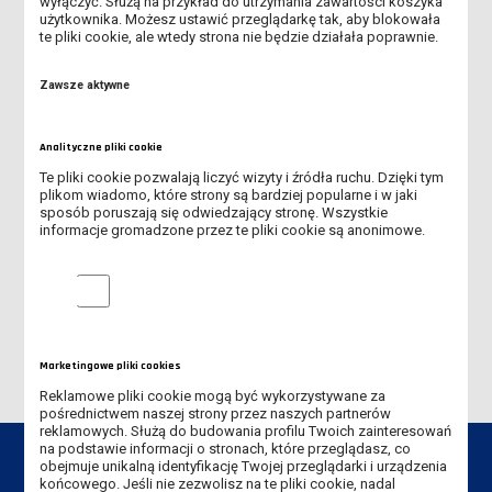
II rok Pedagogika studia II
wyłączyć. Służą na przykład do utrzymania zawartości koszyka
użytkownika. Możesz ustawić przeglądarkę tak, aby blokowała
stopnia
mgr_pedag_2024@wp.pl
te pliki cookie, ale wtedy strona nie będzie działała poprawnie.
opiekun rocznika:
mgr Krzysztof
Zawsze aktywne
Borowski
-
krzysztof.borowski@ansleszno.pl
Analityczne pliki cookie
ADRESY MAILOWE
Te pliki cookie pozwalają liczyć wizyty i źródła ruchu. Dzięki tym
plikom wiadomo, które strony są bardziej popularne i w jaki
sposób poruszają się odwiedzający stronę. Wszystkie
DYŻURY NAUCZYCIELI AKADEMICKICH
informacje gromadzone przez te pliki cookie są anonimowe.
OPIEKUNOWIE GRUP STUDENCKICH
Analityczne pliki cookie
Z KIM ZAŁATWIĆ SPRAWĘ?
Marketingowe pliki cookies
Reklamowe pliki cookie mogą być wykorzystywane za
pośrednictwem naszej strony przez naszych partnerów
reklamowych. Służą do budowania profilu Twoich zainteresowań
na podstawie informacji o stronach, które przeglądasz, co
obejmuje unikalną identyfikację Twojej przeglądarki i urządzenia
końcowego. Jeśli nie zezwolisz na te pliki cookie, nadal