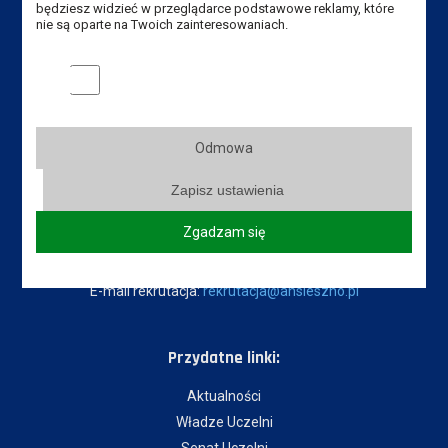
będziesz widzieć w przeglądarce podstawowe reklamy, które
nie są oparte na Twoich zainteresowaniach.
Dane kontaktowe
Marketingowe pliki cookies
Instytut Pedagogiczny
Akademia Nauk Stosowanych
im. Jana Amosa Komeńskiego w Lesznie
Odmowa
ul. Adama Mickiewicza 5, 64-100 Leszno
Zapisz ustawienia
Tel. Instytut: +48 65 525 01 36
Tel. rekrutacja: +48 65 525 01 12
Zgadzam się
E-mail Instytut:
sekretariat-ipe@ansleszno.pl
E-mail rekrutacja:
rekrutacja@ansleszno.pl
Przydatne linki:
Aktualności
Władze Uczelni