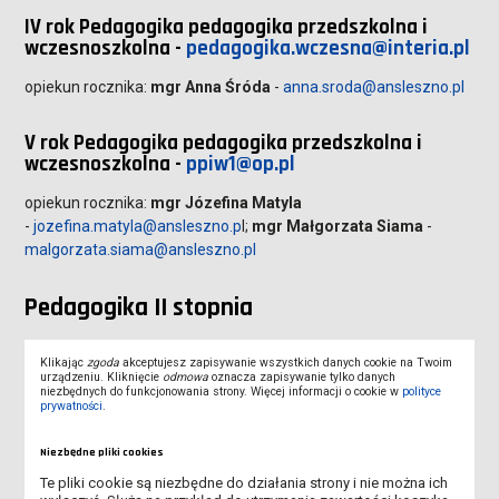
IV rok Pedagogika pedagogika przedszkolna i
wczesnoszkolna -
pedagogika.wczesna@interia.pl
opiekun rocznika:
mgr Anna Śróda
-
anna.sroda@ansleszno.pl
V rok Pedagogika pedagogika przedszkolna i
wczesnoszkolna -
ppiw1@op.pl
opiekun rocznika:
mgr Józefina Matyla
-
jozefina.matyla@ansleszno.p
l;
mgr Małgorzata Siama
-
malgorzata.siama@ansleszno.pl
Pedagogika II stopnia
I rok Pedagogika studia II stopnia
Klikając
zgoda
akceptujesz zapisywanie wszystkich danych cookie na Twoim
urządzeniu. Kliknięcie
odmowa
oznacza zapisywanie tylko danych
anspedagogika2@wp.pl
niezbędnych do funkcjonowania strony. Więcej informacji o cookie w
polityce
prywatności
.
opiekun rocznika:
dr Anna Maćkowiak
-
anna.mackowiak@ansleszno.pl
Niezbędne pliki cookies
Te pliki cookie są niezbędne do działania strony i nie można ich