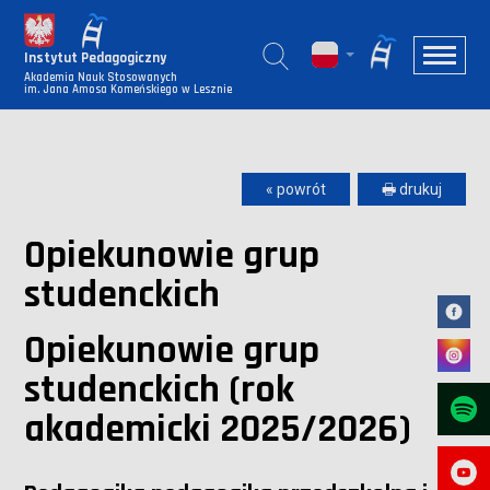
Instytut Pedagogiczny
Akademia Nauk Stosowanych
im. Jana Amosa Komeńskiego w Lesznie
« powrót
🖶 drukuj
Opiekunowie grup
studenckich
Opiekunowie grup
studenckich (rok
akademicki 2025/2026)