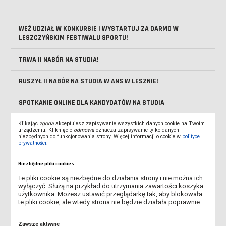
WEŹ UDZIAŁ W KONKURSIE I WYSTARTUJ ZA DARMO W
LESZCZYŃSKIM FESTIWALU SPORTU!
TRWA II NABÓR NA STUDIA!
RUSZYŁ II NABÓR NA STUDIA W ANS W LESZNIE!
SPOTKANIE ONLINE DLA KANDYDATÓW NA STUDIA
Klikając
zgoda
akceptujesz zapisywanie wszystkich danych cookie na Twoim
ZOSTAŃ WOLONTARIUSZEM DKMS PODCZAS FESTIWALU LUFA
urządzeniu. Kliknięcie
odmowa
oznacza zapisywanie tylko danych
niezbędnych do funkcjonowania strony. Więcej informacji o cookie w
polityce
prywatności
.
SPOTKANIE ONLINE DLA KANDYDATÓW NA STUDIA - DOWIEDZ
SIĘ, JAK PRZEJŚĆ PRZEZ REKRUTACJĘ
Niezbędne pliki cookies
TRWA REKRUTACJA NA STUDIA!
Te pliki cookie są niezbędne do działania strony i nie można ich
wyłączyć. Służą na przykład do utrzymania zawartości koszyka
użytkownika. Możesz ustawić przeglądarkę tak, aby blokowała
OBOWIĄZEK AKTUALIZACJI MLEGITYMACJI
te pliki cookie, ale wtedy strona nie będzie działała poprawnie.
DOFINANSOWANIE NA ZAKUP SPRZĘTU ELEKTRONICZNEGO -
Zawsze aktywne