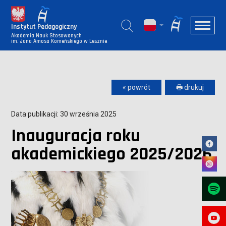
Instytut Pedagogiczny
Akademia Nauk Stosowanych
im. Jana Amosa Komeńskiego w Lesznie
« powrót
🖶 drukuj
Data publikacji: 30 września 2025
Inauguracja roku
akademickiego 2025/2026