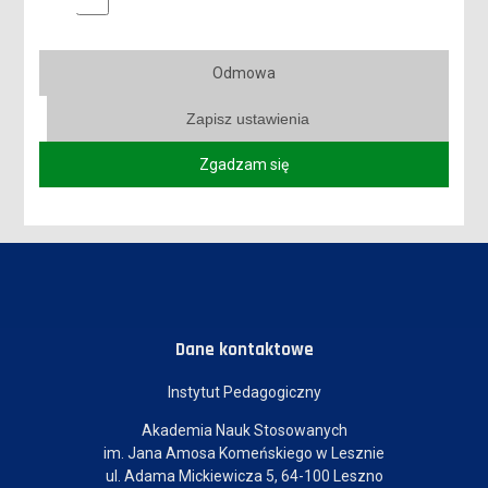
ANKIETA - ROLA RODZINY I UNIWERSYTETU W
PRZECIWDZIAŁANIU ZACHOWAŃ RYZYKOWNYCH MŁODZIEŻY
AKADEMICKIEJ
Odmowa
SPOTKANIE NAUKOWE W RAMACH CYKLU "WYKŁADY MISTRZÓW"
Zapisz ustawienia
DNI PATRONA 19-21 MAJA 2026
Zgadzam się
Dane kontaktowe
Instytut Pedagogiczny
Akademia Nauk Stosowanych
im. Jana Amosa Komeńskiego w Lesznie
ul. Adama Mickiewicza 5, 64-100 Leszno