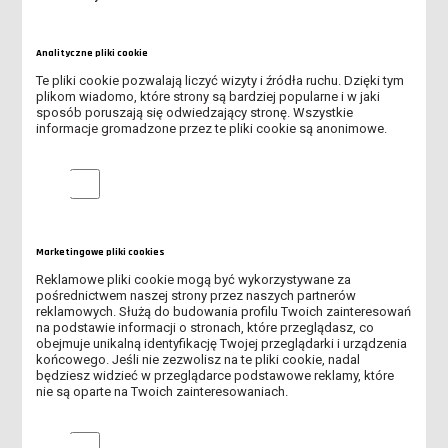
PROGRAM PFRON
REKRUTACJA NA STUDIA ROZPOCZĘTA!
Analityczne pliki cookie
Te pliki cookie pozwalają liczyć wizyty i źródła ruchu. Dzięki tym
ABSOLUTORIUM - 4 LIPCA 2026 R.
plikom wiadomo, które strony są bardziej popularne i w jaki
sposób poruszają się odwiedzający stronę. Wszystkie
informacje gromadzone przez te pliki cookie są anonimowe.
MOŻLIWOŚĆ WYPOŻYCZENIA LEŻAKÓW DLA STUDENTÓW I
WYKŁADOWCÓW
Analityczne pliki cookie
KOMUNIKAT JM REKTORA WS. DNIA REKTORSKIEGO
WYKŁADOWCA NA MEDAL 2026 - ZNAMY LAUREATÓW VI EDYCJI
Marketingowe pliki cookies
PLEBISCYTU
Reklamowe pliki cookie mogą być wykorzystywane za
pośrednictwem naszej strony przez naszych partnerów
ŚWIATOWY DZIEŃ BEZ TYTONIU
reklamowych. Służą do budowania profilu Twoich zainteresowań
na podstawie informacji o stronach, które przeglądasz, co
PIERWSZA ZBIÓRKA KRĘGOWA - 29.05.2026 R.
obejmuje unikalną identyfikację Twojej przeglądarki i urządzenia
końcowego. Jeśli nie zezwolisz na te pliki cookie, nadal
będziesz widzieć w przeglądarce podstawowe reklamy, które
SPOTKANIE POŚWIĘCONE TEMATYCE HARCERSKIEJ - 12.05.2026
nie są oparte na Twoich zainteresowaniach.
R.
Marketingowe pliki cookies