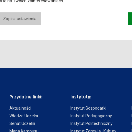
parte na Twoich zainteresowaniach.
Zapisz ustawienia
Przydatne linki:
Instytuty:
Aktualności
Instytut Gospodarki
Władze Uczelni
Instytut Pedagogiczny
Senat Uczelni
Instytut Politechniczny
Mapa Kampusu
Instytut Zdrowia i Kultury