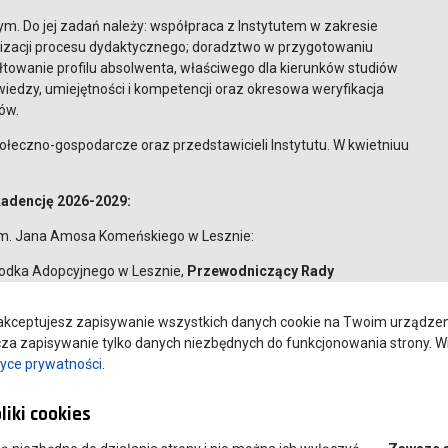
. Do jej zadań należy: współpraca z Instytutem w zakresie
izacji procesu dydaktycznego; doradztwo w przygotowaniu
towanie profilu absolwenta, właściwego dla kierunków studiów
wiedzy, umiejętności i kompetencji oraz okresowa weryfikacja
ów.
ołeczno-gospodarcze oraz przedstawicieli Instytutu. W kwietniuu
adencję 2026-2029:
im. Jana Amosa Komeńskiego w Lesznie:
rodka Adopcyjnego w Lesznie,
Przewodniczący Rady
r 20 „Baśniowa Kraina” w Lesznie,
Zastępca Przewodniczącego
kceptujesz zapisywanie wszystkich danych cookie na Twoim urządzeniu
a zapisywanie tylko danych niezbędnych do funkcjonowania strony. Wi
tyce prywatności
.
2 im. Obrońców Polskiego Morza w Lesznie,
o Ośrodka Pomocy Rodzinie w Lesznie,
liki cookies
wej im. Tadeusza Łopuszańskiego w Dąbczu,