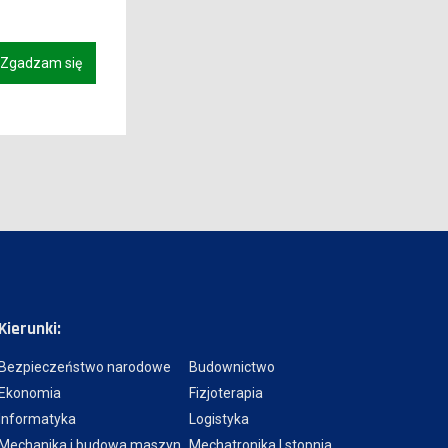
Zgadzam się
Kierunki:
Bezpieczeństwo narodowe
Budownictwo
Ekonomia
Fizjoterapia
Informatyka
Logistyka
Mechanika i budowa maszyn
Mechatronika I stopnia