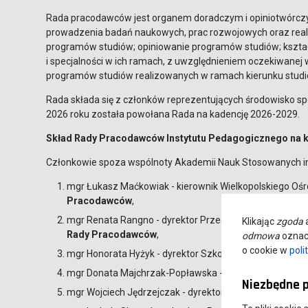
Rada pracodawców jest organem doradczym i opiniotwórczym
prowadzenia badań naukowych, prac rozwojowych oraz real
programów studiów; opiniowanie programów studiów; kształ
i specjalności w ich ramach, z uwzględnieniem oczekiwanej 
programów studiów realizowanych w ramach kierunku studi
Rada składa się z członków reprezentujących środowisko sp
2026 roku została powołana Rada na kadencję 2026-2029.
Skład Rady Pracodawców Instytutu Pedagogicznego na k
Członkowie spoza wspólnoty Akademii Nauk Stosowanych 
mgr Łukasz Maćkowiak - kierownik Wielkopolskiego Oś
Pracodawców
,
mgr Renata Rangno - dyrektor Przedszkola Miejskiego n
Klikając
zgoda
a
Rady Pracodawców
,
odmowa
oznacz
o cookie w
poli
mgr Honorata Hyżyk - dyrektor Szkoły Podstawowej nr 
mgr Donata Majchrzak-Popławska - dyrektor Miejskieg
Niezbędne p
mgr Wojciech Jędrzejczak - dyrektor Szkoły Podstawo