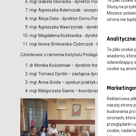
Te pliki cookie
mgr Izabela Skoracka - dyrektor Poradni Psychologicz
Służą na przyk
mgr Agnieszka Adamczak - wiceprezes zarządu Fundac
Możesz ustawić 
mgr Alicja Data - dyrektor Domu Pomocy Społecznej w 
strona nie będz
mgr Agnieszka Wawrzyniak - dyrektor Niepublicznego Pr
mgr Magdalena Kozłowska - dyrektor Szkoły Podstawowe
Analityczne 
mgr Iwona Śmiłowska-Zydorczyk - komendant Hufca Z
Te pliki cookie
Członkowie z ramienia Instytutu Pedagogicznego Akademi
wiadomo, które 
odwiedzający s
dr Monika Kościelniak – dyrektor Instytutu Pedagogicz
cookie są ano
mgr Tomasz Dyrdół – zastępca dyrektora Instytutu Pe
mgr Anna Śróda – opiekun praktyk w Instytucie Pedag
Marketingow
mgr Małgorzata Siama – koordynator kierunku Pedagog
Reklamowe pli
naszej strony 
budowania prof
stronach, które
przeglądarki i 
cookie, nadal 