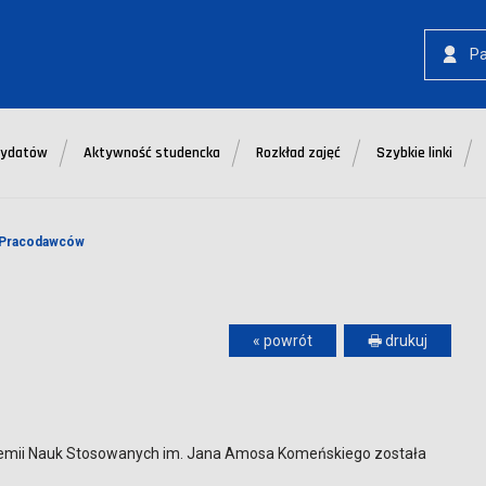
P
dydatów
Aktywność studencka
Rozkład zajęć
Szybkie linki
 Pracodawców
« powrót
🖶 drukuj
emii Nauk Stosowanych im. Jana Amosa Komeńskiego została