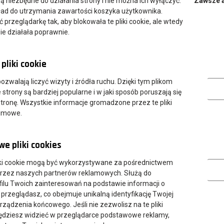
 są niezbędne do działania strony i nie można ich wyłączyć.
Zawsze 
no-Pedagogicznej w Lesznie,
ład do utrzymania zawartości koszyka użytkownika.
ji Comeniusa,
przeglądarkę tak, aby blokowała te pliki cookie, ale wtedy
Lesznie,
ie działała poprawnie.
zedszkola i Żłobka „Kolorowy Świat” w Lesznie,
j nr 12 im. Stefana Roweckiego (Grota) w Lesznie,
pliki cookie
HP Leszno.
Analityczn
 pozwalają liczyć wizyty i źródła ruchu. Dzięki tym plikom
i Nauk Stosowanych im. Jana Amosa Komeńskiego w Lesznie:
strony są bardziej popularne i w jaki sposób poruszają się
tronę. Wszystkie informacje gromadzone przez te pliki
nego ANS w Lesznie,
nimowe.
dagogicznego ANS w Lesznie,
ogicznym ANS w Lesznie,
e pliki cookies
ika.
Marketing
ki cookie mogą być wykorzystywane za pośrednictwem
przez naszych partnerów reklamowych. Służą do
ilu Twoich zainteresowań na podstawie informacji o
 przeglądasz, co obejmuje unikalną identyfikację Twojej
urządzenia końcowego. Jeśli nie zezwolisz na te pliki
będziesz widzieć w przeglądarce podstawowe reklamy,