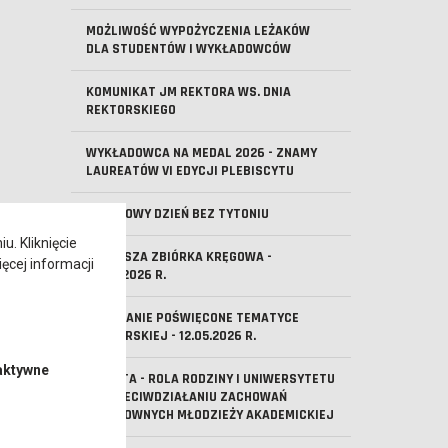
MOŻLIWOŚĆ WYPOŻYCZENIA LEŻAKÓW
DLA STUDENTÓW I WYKŁADOWCÓW
KOMUNIKAT JM REKTORA WS. DNIA
REKTORSKIEGO
WYKŁADOWCA NA MEDAL 2026 - ZNAMY
LAUREATÓW VI EDYCJI PLEBISCYTU
ŚWIATOWY DZIEŃ BEZ TYTONIU
. Kliknięcie
PIERWSZA ZBIÓRKA KRĘGOWA -
ęcej informacji
29.05.2026 R.
SPOTKANIE POŚWIĘCONE TEMATYCE
HARCERSKIEJ - 12.05.2026 R.
aktywne
ANKIETA - ROLA RODZINY I UNIWERSYTETU
W PRZECIWDZIAŁANIU ZACHOWAŃ
RYZYKOWNYCH MŁODZIEŻY AKADEMICKIEJ