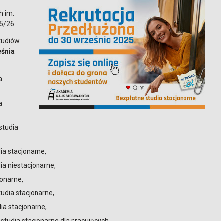
h im.
5/26.
studiów
eśnia
a
a
studia
dia stacjonarne,
dia niestacjonarne,
jonarne,
tudia stacjonarne,
dia stacjonarne,
 studia stacjonarne dla pracujących,