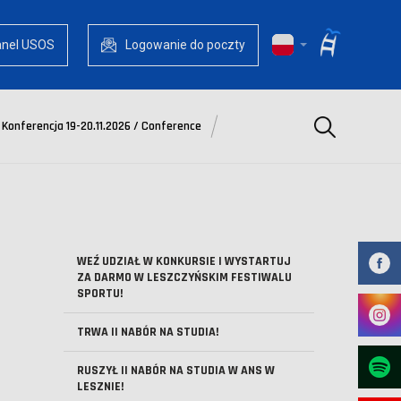
anel USOS
Logowanie do poczty
Szukaj
Konferencja 19-20.11.2026 / Conference
WEŹ UDZIAŁ W KONKURSIE I WYSTARTUJ
ZA DARMO W LESZCZYŃSKIM FESTIWALU
SPORTU!
TRWA II NABÓR NA STUDIA!
RUSZYŁ II NABÓR NA STUDIA W ANS W
LESZNIE!