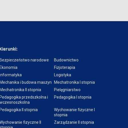
Kierunki:
Bezpieczeństwo narodowe
Budownictwo
Ekonomia
Fizjoterapia
Informatyka
Logistyka
Mechanika i budowa maszyn
Mechatronika I stopnia
Mechatronika II stopnia
Pielęgniarstwo
Pedagogika przedszkolna i
Pedagogika I stopnia
wczesnoszkolna
Pedagogika II stopnia
Wychowanie fizyczne I
stopnia
Wychowanie fizyczne II
Zarządzanie II stopnia
stopnia