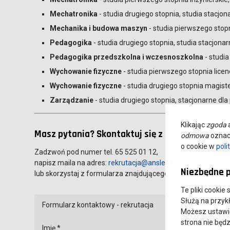
Mechatronika
- studia drugiego stopnia, studia stacjon
Mechanika i budowa maszyn
- studia pierwszego stopn
Pedagogika
- studia drugiego stopnia, studia stacjonar
Pedagogika przedszkolna i wczesnoszkolna
- studia
Wychowanie fizyczne
- studia pierwszego stopnia licenc
Wychowanie fizyczne
- studia drugiego stopnia magiste
Zarządzanie
- studia drugiego stopnia, stacjonarne dla
Klikając
zgoda
a
Masz pytania? Skontaktuj się z Nami!
odmowa
oznacz
o cookie w
poli
Zadzwoń pod numer tel. 65 525 01 12,
napisz maila na adres:
rekrutacja@ansleszno.pl
,
Niezbędne p
lub skorzystaj z formularza znajdującego się poniżej.
Te pliki cookie
Służą na przyk
Formularz kontaktowy - rekrutacja
Możesz ustawić 
strona nie będz
Imię *