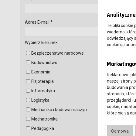
Analityczne 
Adres E-mail *
Te pliki cookie
wiadomo, które 
odwiedzający s
Wybierz kierunek:
cookie są ano
Bezpieczeństwo narodowe
Budownictwo
Marketingow
Ekonomia
Reklamowe pli
naszej strony 
Fizjoterapia
budowania prof
Informatyka
stronach, które
Logistyka
przeglądarki i 
cookie, nadal 
Mechanika i budowa maszyn
które nie są o
Mechatronika
Pedagogika
Odmowa