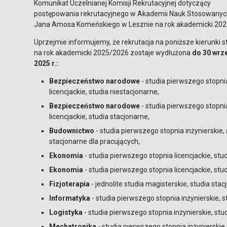
Komunikat Uczelnianej Komisji Rekrutacyjnej dotyczący
postępowania rekrutacyjnego w Akademii Nauk Stosowanyc
Jana Amosa Komeńskiego w Lesznie na rok akademicki 202
Uprzejmie informujemy, że rekrutacja na poniższe kierunki 
na rok akademicki 2025/2026 zostaje wydłużona
do 30 wrz
2025 r.:
Bezpieczeństwo narodowe
- studia pierwszego stopni
licencjackie, studia niestacjonarne,
Bezpieczeństwo narodowe
- studia pierwszego stopni
licencjackie, studia stacjonarne,
Budownictwo
- studia pierwszego stopnia inżynierskie, 
stacjonarne dla pracujących,
Ekonomia
- studia pierwszego stopnia licencjackie, stu
Ekonomia
- studia pierwszego stopnia licencjackie, stu
Fizjoterapia
- jednolite studia magisterskie, studia stac
Informatyka
- studia pierwszego stopnia inżynierskie, s
Logistyka
- studia pierwszego stopnia inżynierskie, stu
Mechatronika
- studia pierwszego stopnia inżynierskie,