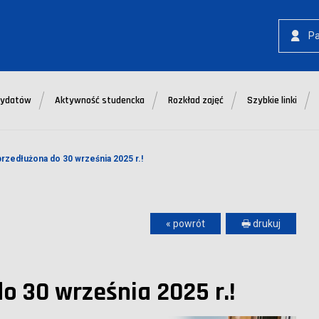
P
dydatów
Aktywność studencka
Rozkład zajęć
Szybkie linki
przedłużona do 30 września 2025 r.!
« powrót
🖶 drukuj
o 30 września 2025 r.!