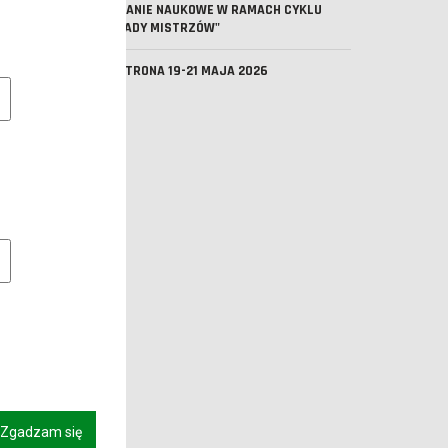
SPOTKANIE NAUKOWE W RAMACH CYKLU
"WYKŁADY MISTRZÓW"
DNI PATRONA 19-21 MAJA 2026
e pliki cookie
owe pliki cookies
Zgadzam się