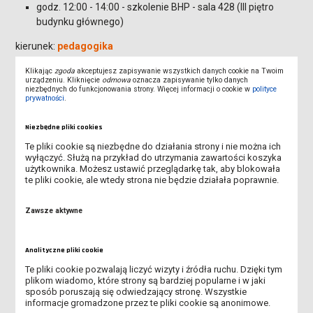
godz. 12:00 - 14:00 - szkolenie BHP - sala 428 (III piętro
budynku głównego)
kierunek:
pedagogika
3.10.2025 r.
(piątek)
Klikając
zgoda
akceptujesz zapisywanie wszystkich danych cookie na Twoim
urządzeniu. Kliknięcie
odmowa
oznacza zapisywanie tylko danych
niezbędnych do funkcjonowania strony. Więcej informacji o cookie w
polityce
godz. 16:00 - 17:00 - spotkanie organizacyjne
prywatności
.
godz. 17:00 - 18:30 - szkolenie biblioteczne - Biblioteka
Niezbędne pliki cookies
Uczelniana
Te pliki cookie są niezbędne do działania strony i nie można ich
9.10.2025 r.
(czwartek)
wyłączyć. Służą na przykład do utrzymania zawartości koszyka
użytkownika. Możesz ustawić przeglądarkę tak, aby blokowała
godz. 16:00 - 18:00 - szkolenie BHP
te pliki cookie, ale wtedy strona nie będzie działała poprawnie.
Zawsze aktywne
Instytut Politechniczny
Analityczne pliki cookie
kierunek:
informatyka
Te pliki cookie pozwalają liczyć wizyty i źródła ruchu. Dzięki tym
plikom wiadomo, które strony są bardziej popularne i w jaki
22.09.2025 r.
(poniedziałek)
sposób poruszają się odwiedzający stronę. Wszystkie
informacje gromadzone przez te pliki cookie są anonimowe.
godz. 9:30 - spotkanie organizacyjne - sala 426 (III piętro