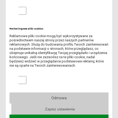
budynku głównego)
Analityczne pliki cookie
godz. 10:30 - 12:00 - szkolenie biblioteczne - Biblioteka
Uczelniana
godz. 12:10 - szkolenie BHP - sala 426 (III piętro budynku
Marketingowe pliki cookies
głównego)
Reklamowe pliki cookie mogą być wykorzystywane za
kierunek:
budownictwo
pośrednictwem naszej strony przez naszych partnerów
reklamowych. Służą do budowania profilu Twoich zainteresowań
na podstawie informacji o stronach, które przeglądasz, co
23.09.2025 r.
(wtorek)
obejmuje unikalną identyfikację Twojej przeglądarki i urządzenia
końcowego. Jeśli nie zezwolisz na te pliki cookie, nadal
godz. 15:00 - szkolenie biblioteczne - Biblioteka Uczelniana
będziesz widzieć w przeglądarce podstawowe reklamy, które
nie są oparte na Twoich zainteresowaniach.
godz. 16:40 - szkolenie BHP - sala 339 (II piętro budynku
głównego)
Marketingowe pliki cookies
godz. 18:45 - spotkanie organizacyjne - sala 339 (II piętro
budynku głównego)
kierunek:
mechatronika - studia I stopnia
Odmowa
26.09.2025 r.
(piątek)
Zapisz ustawienia
godz. 15:00 - szkolenie biblioteczne - Biblioteka Uczelniana