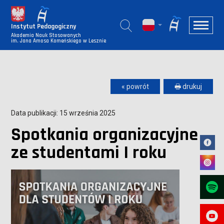
Instytut Pedagogiczny
Akademia Nauk Stosowanych
im. Jana Amosa Komeńskiego w Lesznie
« powrót
🖶 drukuj
Data publikacji: 15 września 2025
Spotkania organizacyjne
ze studentami I roku