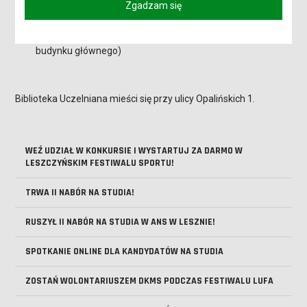
godz. 16:40 - szkolenie BHP - sala 432 (III piętro budynku
Zgadzam się
głównego)
godz. 18:45 - spotkanie organizacyjne - sala 432 (III piętro
budynku głównego)
Biblioteka Uczelniana mieści się przy ulicy Opalińskich 1.
WEŹ UDZIAŁ W KONKURSIE I WYSTARTUJ ZA DARMO W
LESZCZYŃSKIM FESTIWALU SPORTU!
TRWA II NABÓR NA STUDIA!
RUSZYŁ II NABÓR NA STUDIA W ANS W LESZNIE!
SPOTKANIE ONLINE DLA KANDYDATÓW NA STUDIA
ZOSTAŃ WOLONTARIUSZEM DKMS PODCZAS FESTIWALU LUFA