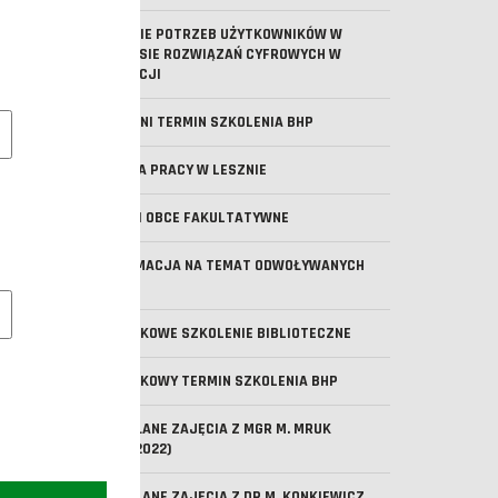
BADANIE POTRZEB UŻYTKOWNIKÓW W
ZAKRESIE ROZWIĄZAŃ CYFROWYCH W
EDUKACJI
e pliki cookie
OSTATNI TERMIN SZKOLENIA BHP
OFERTA PRACY W LESZNIE
JĘZYKI OBCE FAKULTATYWNE
INFORMACJA NA TEMAT ODWOŁYWANYCH
ZAJĘĆ
owe pliki cookies
DODATKOWE SZKOLENIE BIBLIOTECZNE
DODATKOWY TERMIN SZKOLENIA BHP
ODWOŁANE ZAJĘCIA Z MGR M. MRUK
(14.11.2022)
ODWOŁANE ZAJĘCIA Z DR M. KONKIEWICZ.