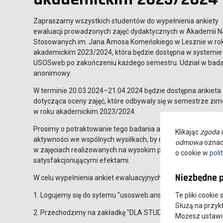
Zapraszamy wszystkich studentów do wypełnienia ankiety
ewaluacji prowadzonych zajęć dydaktycznych w Akademii 
Stosowanych im. Jana Amosa Komeńskiego w Lesznie w ro
akademickim 2023/2024, która będzie dostępna w systemie
USOSweb po zakończeniu każdego semestru. Udział w badan
anonimowy.
W terminie 20.03.2024–21.04.2024 będzie dostępna ankieta
dotycząca oceny zajęć, które odbywały się w semestrze z
w roku akademickim 2023/2024.
Prosimy o potraktowanie tego badania ankietowego jako ist
Klikając
zgoda
a
aktywności we wspólnych wysiłkach, by mogli Państwo brać 
odmowa
oznacz
w zajęciach realizowanych na wysokim poziomie merytorycz
o cookie w
poli
satysfakcjonującymi efektami.
Niezbędne p
W celu wypełnienia ankiet ewaluacyjnych:
1. Logujemy się do sytemu "usosweb.ansleszno.pl"
Te pliki cookie
Służą na przyk
2. Przechodzimy na zakładkę "DLA STUDENTÓW"
Możesz ustawić 