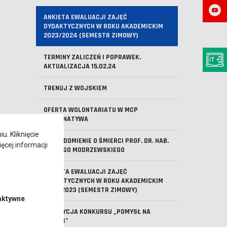
ANKIETA EWALUACJI ZAJĘĆ
DYDAKTYCZNYCH W ROKU AKADEMICKIM
2023/2024 (SEMESTR ZIMOWY)
TERMINY ZALICZEŃ I POPRAWEK.
AKTUALIZACJA 15.02.24
TRENUJ Z WOJSKIEM
OFERTA WOLONTARIATU W MCP
ALTERNATYWA
. Kliknięcie
ZAWIADOMIENIE O ŚMIERCI PROF. DR. HAB.
ęcej informacji
JERZEGO MODRZEWSKIEGO
ANKIETA EWALUACJI ZAJĘĆ
DYDAKTYCZNYCH W ROKU AKADEMICKIM
2022/2023 (SEMESTR ZIMOWY)
aktywne
XIV EDYCJA KONKURSU „POMYSŁ NA
BIZNES”