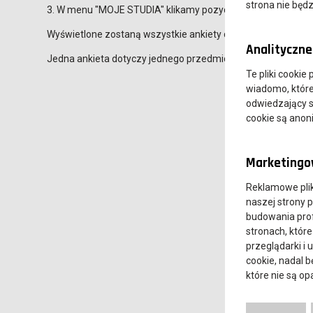
strona nie będz
3. W menu "MOJE STUDIA" klikamy pozycję "ankiety
Wyświetlone zostaną wszystkie ankiety do wypełnienia.
Analityczne 
Jedna ankieta dotyczy jednego przedmiotu prowadzonego 
Te pliki cookie
wiadomo, które 
odwiedzający s
cookie są ano
Marketingow
Reklamowe pli
naszej strony 
budowania prof
stronach, które
przeglądarki i 
cookie, nadal 
które nie są o