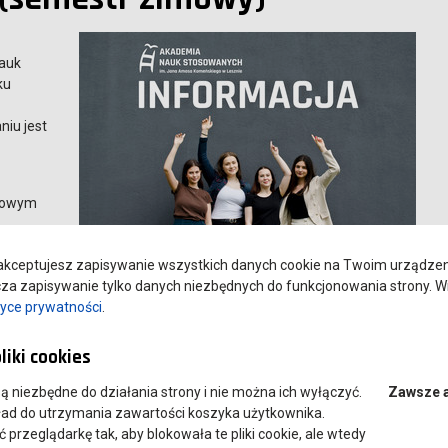
Nauk
ku
iu jest
imowym
otnej
kceptujesz zapisywanie wszystkich danych cookie na Twoim urządzeniu
udział
a zapisywanie tylko danych niezbędnych do funkcjonowania strony. Wi
nym i organizacyjnym, w pozytywnej atmosferze i z
tyce prywatności
.
liki cookies
 są niezbędne do działania strony i nie można ich wyłączyć.
Zawsze 
ład do utrzymania zawartości koszyka użytkownika.
przeglądarkę tak, aby blokowała te pliki cookie, ale wtedy