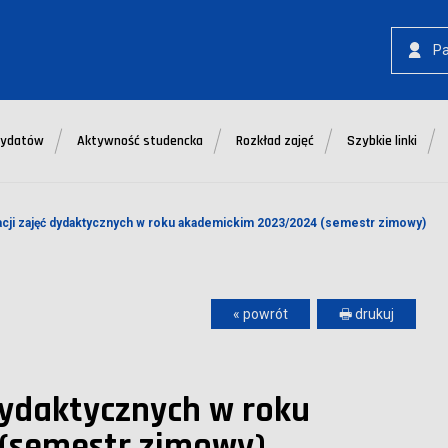
P
dydatów
Aktywność studencka
Rozkład zajęć
Szybkie linki
acji zajęć dydaktycznych w roku akademickim 2023/2024 (semestr zimowy)
« powrót
🖶 drukuj
dydaktycznych w roku
(semestr zimowy)