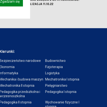
Zgadzam się
AKTUALIZACJA 11.10.22
Kierunki:
Bezpieczeństwo narodowe
Budownictwo
Ekonomia
Fizjoterapia
Informatyka
Logistyka
Mechanika i budowa maszyn
Mechatronika I stopnia
Mechatronika II stopnia
Pielęgniarstwo
Pedagogika przedszkolna i
Pedagogika I stopnia
wczesnoszkolna
Pedagogika II stopnia
Wychowanie fizyczne I
stopnia