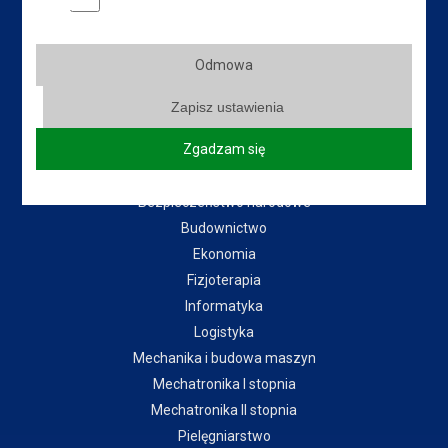
Instytut Gospodarki
Instytut Pedagogiczny
Odmowa
Instytut Politechniczny
Zapisz ustawienia
Instytut Zdrowia i Kultury Fizycznej
Zgadzam się
Kierunki:
Bezpieczeństwo narodowe
Budownictwo
Ekonomia
Fizjoterapia
Informatyka
Logistyka
Mechanika i budowa maszyn
Mechatronika I stopnia
Mechatronika II stopnia
Pielęgniarstwo