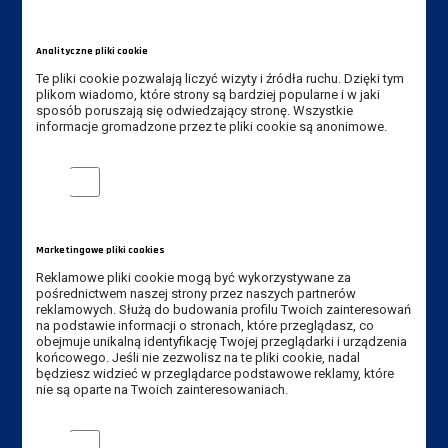
Tel. Instytut: +48 65 525 01 36
Analityczne pliki cookie
Tel. rekrutacja: +48 65 525 01 12
Te pliki cookie pozwalają liczyć wizyty i źródła ruchu. Dzięki tym
plikom wiadomo, które strony są bardziej popularne i w jaki
E-mail Instytut:
sekretariat-ipe@ansleszno.pl
sposób poruszają się odwiedzający stronę. Wszystkie
E-mail rekrutacja:
rekrutacja@ansleszno.pl
informacje gromadzone przez te pliki cookie są anonimowe.
Analityczne pliki cookie
Przydatne linki:
Aktualności
Marketingowe pliki cookies
Władze Uczelni
Reklamowe pliki cookie mogą być wykorzystywane za
Senat Uczelni
pośrednictwem naszej strony przez naszych partnerów
Mapa Kampusu
reklamowych. Służą do budowania profilu Twoich zainteresowań
na podstawie informacji o stronach, które przeglądasz, co
Dostępność
obejmuje unikalną identyfikację Twojej przeglądarki i urządzenia
końcowego. Jeśli nie zezwolisz na te pliki cookie, nadal
Dział IT
będziesz widzieć w przeglądarce podstawowe reklamy, które
Do pobrania
nie są oparte na Twoich zainteresowaniach.
Marketingowe pliki cookies
Instytuty: