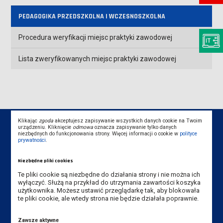
PEDAGOGIKA PRZEDSZKOLNA I WCZESNOSZKOLNA
Procedura weryfikacji miejsc praktyki zawodowej
Lista zweryfikowanych miejsc praktyki zawodowej
Klikając
zgoda
akceptujesz zapisywanie wszystkich danych cookie na Twoim
urządzeniu. Kliknięcie
odmowa
oznacza zapisywanie tylko danych
niezbędnych do funkcjonowania strony. Więcej informacji o cookie w
polityce
prywatności
.
Dane kontaktowe
Niezbędne pliki cookies
Te pliki cookie są niezbędne do działania strony i nie można ich
Instytut Pedagogiczny
wyłączyć. Służą na przykład do utrzymania zawartości koszyka
użytkownika. Możesz ustawić przeglądarkę tak, aby blokowała
Akademia Nauk Stosowanych
te pliki cookie, ale wtedy strona nie będzie działała poprawnie.
im. Jana Amosa Komeńskiego w Lesznie
ul. Adama Mickiewicza 5, 64-100 Leszno
Zawsze aktywne