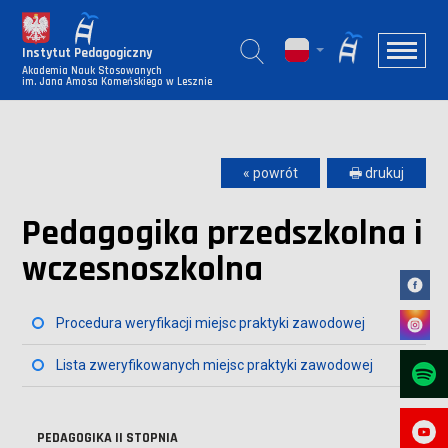
Instytut Pedagogiczny
Akademia Nauk Stosowanych
im. Jana Amosa Komeńskiego w Lesznie
« powrót
🖶 drukuj
Pedagogika przedszkolna i
wczesnoszkolna
Procedura weryfikacji miejsc praktyki zawodowej
Lista zweryfikowanych miejsc praktyki zawodowej
PEDAGOGIKA II STOPNIA