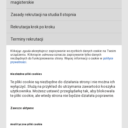
magisterskie
Zasady rekrutacji na studia II stopnia
Rekrutacja krok po kroku
Terminy rekrutacji
Klikając
zgoda
akceptujesz zapisywanie wszystkich danych cookie na Twoim
Wymagane dokumenty
urządzeniu. Kliknięcie
odmowa
oznacza zapisywanie tylko danych
niezbędnych do funkcjonowania strony. Więcej informacji o cookie w
polityce
prywatności
.
Opłaty
Niezbędne pliki cookies
Potwierdzenie efektów kształcenia
Te pliki cookie są niezbędne do działania strony i nie można ich
wyłączyć. Służą na przykład do utrzymania zawartości koszyka
Dom Studencki "Komenik"
użytkownika. Możesz ustawić przeglądarkę tak, aby blokowała
te pliki cookie, ale wtedy strona nie będzie działała poprawnie.
Formularz kontaktowy
Zawsze aktywne
Najczęściej zadawane pytania (FAQ)
Analityczne pliki cookie
OFERTA STUDIÓW 2026/2027