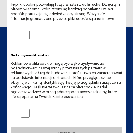
Te pliki cookie pozwalają liczyć wizyty i źródła ruchu. Dzięki tym
plikom wiadomo, które strony są bardziej popularne i w jaki
sposób poruszają się odwiedzający stronę. Wszystkie
informacje gromadzone przez te pliki cookie są anonimowe.
Analityczne pliki cookie
Dane kontaktowe
Marketingowe pliki cookies
Reklamowe pliki cookie mogą być wykorzystywane za
Instytut Pedagogiczny
pośrednictwem naszej strony przez naszych partnerów
reklamowych. Służą do budowania profilu Twoich zainteresowań
na podstawie informacji o stronach, które przeglądasz, co
Akademia Nauk Stosowanych
obejmuje unikalną identyfikację Twojej przeglądarki i urządzenia
im. Jana Amosa Komeńskiego w Lesznie
końcowego. Jeśli nie zezwolisz na te pliki cookie, nadal
ul. Adama Mickiewicza 5, 64-100 Leszno
będziesz widzieć w przeglądarce podstawowe reklamy, które
nie są oparte na Twoich zainteresowaniach.
Tel. Instytut: +48 65 525 01 36
Marketingowe pliki cookies
Tel. rekrutacja: +48 65 525 01 12
E-mail Instytut:
sekretariat-ipe@ansleszno.pl
E-mail rekrutacja:
rekrutacja@ansleszno.pl