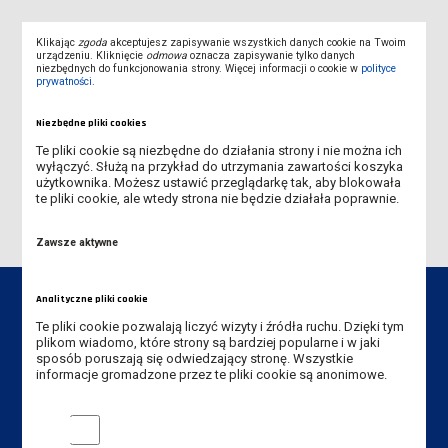
Klikając
zgoda
akceptujesz zapisywanie wszystkich danych cookie na Twoim
urządzeniu. Kliknięcie
odmowa
oznacza zapisywanie tylko danych
niezbędnych do funkcjonowania strony. Więcej informacji o cookie w
polityce
2022-2024
prywatności
.
2024-2026
Niezbędne pliki cookies
Te pliki cookie są niezbędne do działania strony i nie można ich
2025-2027
wyłączyć. Służą na przykład do utrzymania zawartości koszyka
użytkownika. Możesz ustawić przeglądarkę tak, aby blokowała
te pliki cookie, ale wtedy strona nie będzie działała poprawnie.
Zawsze aktywne
Analityczne pliki cookie
Te pliki cookie pozwalają liczyć wizyty i źródła ruchu. Dzięki tym
plikom wiadomo, które strony są bardziej popularne i w jaki
sposób poruszają się odwiedzający stronę. Wszystkie
Dane kontaktowe
informacje gromadzone przez te pliki cookie są anonimowe.
Instytut Pedagogiczny
Analityczne pliki cookie
Akademia Nauk Stosowanych