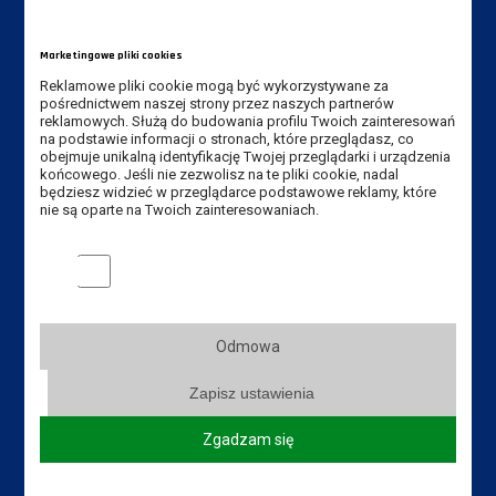
im. Jana Amosa Komeńskiego w Lesznie
ul. Adama Mickiewicza 5, 64-100 Leszno
Marketingowe pliki cookies
Tel. Instytut: +48 65 525 01 36
Reklamowe pliki cookie mogą być wykorzystywane za
pośrednictwem naszej strony przez naszych partnerów
Tel. rekrutacja: +48 65 525 01 12
reklamowych. Służą do budowania profilu Twoich zainteresowań
na podstawie informacji o stronach, które przeglądasz, co
obejmuje unikalną identyfikację Twojej przeglądarki i urządzenia
E-mail Instytut:
sekretariat-ipe@ansleszno.pl
końcowego. Jeśli nie zezwolisz na te pliki cookie, nadal
E-mail rekrutacja:
rekrutacja@ansleszno.pl
będziesz widzieć w przeglądarce podstawowe reklamy, które
nie są oparte na Twoich zainteresowaniach.
Marketingowe pliki cookies
Przydatne linki:
Aktualności
Władze Uczelni
Odmowa
Senat Uczelni
Zapisz ustawienia
Mapa Kampusu
Dostępność
Zgadzam się
Dział IT
Do pobrania