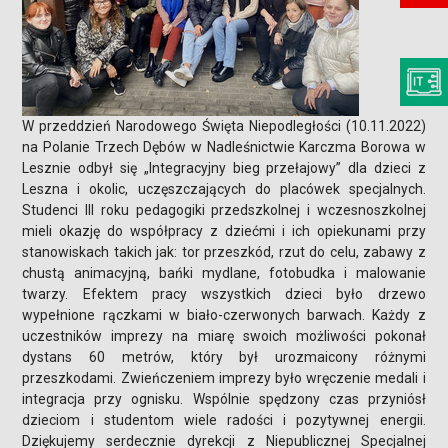
W przeddzień Narodowego Święta Niepodległości (10.11.2022)
na Polanie Trzech Dębów w Nadleśnictwie Karczma Borowa w
Lesznie odbył się „Integracyjny bieg przełajowy” dla dzieci z
Leszna i okolic, uczęszczających do placówek specjalnych.
Studenci III roku pedagogiki przedszkolnej i wczesnoszkolnej
mieli okazję do współpracy z dziećmi i ich opiekunami przy
stanowiskach takich jak: tor przeszkód, rzut do celu, zabawy z
chustą animacyjną, bańki mydlane, fotobudka i malowanie
twarzy. Efektem pracy wszystkich dzieci było drzewo
wypełnione rączkami w biało-czerwonych barwach. Każdy z
uczestników imprezy na miarę swoich możliwości pokonał
dystans 60 metrów, który był urozmaicony różnymi
przeszkodami. Zwieńczeniem imprezy było wręczenie medali i
integracja przy ognisku. Wspólnie spędzony czas przyniósł
dzieciom i studentom wiele radości i pozytywnej energii.
Dziękujemy serdecznie dyrekcji z Niepublicznej Specjalnej