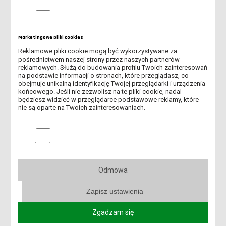
ZAJĘCIA ŚWIĄTECZNE DLA PRZEDSZKOLAKÓW
ZBIÓRKA NA RZECZ NOCLEGOWNI DLA BEZDOMNYCH W LESZNIE
Marketingowe pliki cookies
SPOTKANIE WYBORCZE W SAMORZĄDZIE INSTYTUTU
Reklamowe pliki cookie mogą być wykorzystywane za
PEDAGOGICZNEGO
pośrednictwem naszej strony przez naszych partnerów
reklamowych. Służą do budowania profilu Twoich zainteresowań
na podstawie informacji o stronach, które przeglądasz, co
KIERMASZ ŚWIĄTECZNY 2024
obejmuje unikalną identyfikację Twojej przeglądarki i urządzenia
końcowego. Jeśli nie zezwolisz na te pliki cookie, nadal
SPOTKANIE WIGILIJNE 2024
będziesz widzieć w przeglądarce podstawowe reklamy, które
nie są oparte na Twoich zainteresowaniach.
DZIEŃ SPORTU W WTZ W ZABOROWIE
Marketingowe pliki cookies
STUDENTKI II ROKU PPW NA DNIU DZIECKA NA SKATEPLAZIE
RELACJA Z AKCJI CHARYTATYWNEJ „A MOŻE CIASTECZKO?”
Odmowa
ZBIÓRKA CHARYTATYWNA NA RZECZ LESZCZYŃSKIEJ
Zapisz ustawienia
NOCLEGOWNI
Zgadzam się
SPOTKANIE WIGILIJNE STUDENTÓW II ROKU PEDAGOGIKI