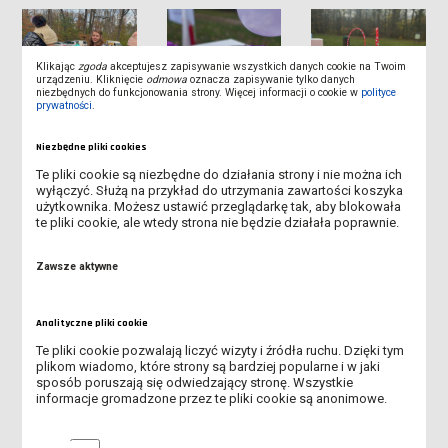
Klikając
zgoda
akceptujesz zapisywanie wszystkich danych cookie na Twoim
urządzeniu. Kliknięcie
odmowa
oznacza zapisywanie tylko danych
niezbędnych do funkcjonowania strony. Więcej informacji o cookie w
polityce
prywatności
.
Niezbędne pliki cookies
Te pliki cookie są niezbędne do działania strony i nie można ich
wyłączyć. Służą na przykład do utrzymania zawartości koszyka
BALIK KARNAWAŁOWY W SP2 W LESZNIE
użytkownika. Możesz ustawić przeglądarkę tak, aby blokowała
te pliki cookie, ale wtedy strona nie będzie działała poprawnie.
WIZYTA W DPS W LESZNIE
Zawsze aktywne
PÓŁMETEK STUDENTÓW III ROKU PEDAGOGIKI PRZEDSZKOLNEJ
I WCZESNOSZKOLNEJ
Analityczne pliki cookie
KIERMASZ ŚWIĄTECZNY W ANS W LESZNIE – WSPÓLNIE DLA
Te pliki cookie pozwalają liczyć wizyty i źródła ruchu. Dzięki tym
plikom wiadomo, które strony są bardziej popularne i w jaki
DAGMARKI
sposób poruszają się odwiedzający stronę. Wszystkie
informacje gromadzone przez te pliki cookie są anonimowe.
SPOTKANIE WIGILIJNE 2025
Analityczne pliki cookie