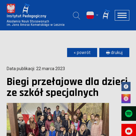
Instytut Pedagogiczny
Akademia Nauk Stosowanych
im. Jana Amosa Komeńskiego w Lesznie
« powrót
🖶 drukuj
Data publikacji: 22 marca 2023
Biegi przełajowe dla dzieci
ze szkół specjalnych