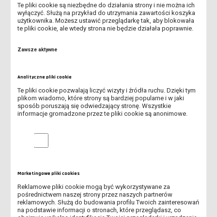
Te pliki cookie są niezbędne do działania strony i nie można ich
KIERMASZ ŚWIĄTECZNY W ANS W LESZNIE – WSPÓLNIE DLA
wyłączyć. Służą na przykład do utrzymania zawartości koszyka
DAGMARKI
użytkownika. Możesz ustawić przeglądarkę tak, aby blokowała
te pliki cookie, ale wtedy strona nie będzie działała poprawnie.
SPOTKANIE WIGILIJNE 2025
Zawsze aktywne
ZAJĘCIA ŚWIĄTECZNE DLA PRZEDSZKOLAKÓW
Analityczne pliki cookie
ZBIÓRKA NA RZECZ NOCLEGOWNI DLA BEZDOMNYCH W LESZNIE
Te pliki cookie pozwalają liczyć wizyty i źródła ruchu. Dzięki tym
plikom wiadomo, które strony są bardziej popularne i w jaki
SPOTKANIE WYBORCZE W SAMORZĄDZIE INSTYTUTU
sposób poruszają się odwiedzający stronę. Wszystkie
PEDAGOGICZNEGO
informacje gromadzone przez te pliki cookie są anonimowe.
KIERMASZ ŚWIĄTECZNY 2024
Analityczne pliki cookie
SPOTKANIE WIGILIJNE 2024
DZIEŃ SPORTU W WTZ W ZABOROWIE
Marketingowe pliki cookies
Reklamowe pliki cookie mogą być wykorzystywane za
STUDENTKI II ROKU PPW NA DNIU DZIECKA NA SKATEPLAZIE
pośrednictwem naszej strony przez naszych partnerów
reklamowych. Służą do budowania profilu Twoich zainteresowań
na podstawie informacji o stronach, które przeglądasz, co
RELACJA Z AKCJI CHARYTATYWNEJ „A MOŻE CIASTECZKO?”