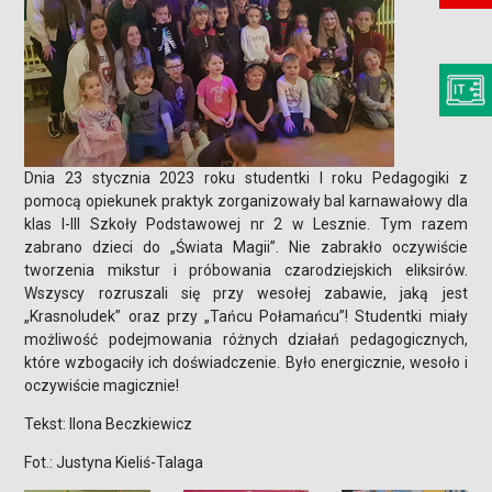
Dnia 23 stycznia 2023 roku studentki I roku Pedagogiki z
pomocą opiekunek praktyk zorganizowały bal karnawałowy dla
klas I-III Szkoły Podstawowej nr 2 w Lesznie. Tym razem
zabrano dzieci do „Świata Magii”. Nie zabrakło oczywiście
tworzenia mikstur i próbowania czarodziejskich eliksirów.
Wszyscy rozruszali się przy wesołej zabawie, jaką jest
„Krasnoludek” oraz przy „Tańcu Połamańcu”! Studentki miały
możliwość podejmowania różnych działań pedagogicznych,
które wzbogaciły ich doświadczenie. Było energicznie, wesoło i
oczywiście magicznie!
Tekst: Ilona Beczkiewicz
Fot.: Justyna Kieliś-Talaga