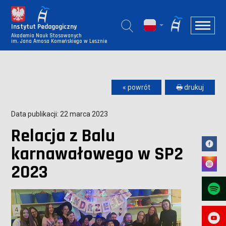
Instytut Pedagogiczny
Akademia Nauk Stosowanych
im. Jana Amosa Komeńskiego w Lesznie
« powrót
🖶 drukuj
Data publikacji: 22 marca 2023
Relacja z Balu
karnawałowego w SP2
2023