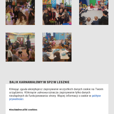
BALIK KARNAWAŁOWY W SP2 W LESZNIE
Klikając
zgoda
akceptujesz zapisywanie wszystkich danych cookie na Twoim
urządzeniu. Kliknięcie
odmowa
oznacza zapisywanie tylko danych
WIZYTA W DPS W LESZNIE
niezbędnych do funkcjonowania strony. Więcej informacji o cookie w
polityce
prywatności
.
PÓŁMETEK STUDENTÓW III ROKU PEDAGOGIKI PRZEDSZKOLNEJ
I WCZESNOSZKOLNEJ
Niezbędne pliki cookies