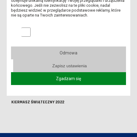
obejmuje unikalną identyfikację Twojej przeglądarki i urządzenia
końcowego. Jeśli nie zezwolisz na te pliki cookie, nadal
będziesz widzieć w przeglądarce podstawowe reklamy, które
ZBIÓRKA CHARYTATYWNA NA RZECZ LESZCZYŃSKIEJ
nie są oparte na Twoich zainteresowaniach.
NOCLEGOWNI
Marketingowe pliki cookies
SPOTKANIE WIGILIJNE STUDENTÓW II ROKU PEDAGOGIKI
PRZEDSZKOLNEJ I WCZESNOSZKOLNEJ
BIEGI PRZEŁAJOWE DLA DZIECI ZE SZKÓŁ SPECJALNYCH
Odmowa
RELACJA Z BALU KARNAWAŁOWEGO W SP2 2023
Zapisz ustawienia
WIZYTA W DOMU POMOCY SPOŁECZNEJ W LESZNIE 2022
Zgadzam się
SPOTKANIE SAMORZĄDU INSTYTUTU PEDAGOGICZNEGO
KIERMASZ ŚWIĄTECZNY 2022