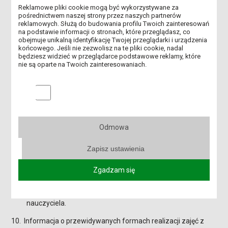
(przedszkolach, szkołach podstawowych, świetlicach oraz
Reklamowe pliki cookie mogą być wykorzystywane za
pośrednictwem naszej strony przez naszych partnerów
placówkach specjalistycznych).
reklamowych. Służą do budowania profilu Twoich zainteresowań
na podstawie informacji o stronach, które przeglądasz, co
9. Przykładowe przedmioty prowadzone w ramach kierunku.
obejmuje unikalną identyfikację Twojej przeglądarki i urządzenia
końcowego. Jeśli nie zezwolisz na te pliki cookie, nadal
Psychologia ogólna.
będziesz widzieć w przeglądarce podstawowe reklamy, które
nie są oparte na Twoich zainteresowaniach.
Pedagogika dziecka.
Strategie i style uczenia się.
Marketingowe pliki cookies
Zaburzenia rozwoju i zachowania dziecka.
Warsztat zabawy.
Edukacja zdrowotna.
Odmowa
Pedagogika czasu wolnego.
Zapisz ustawienia
Instytucje opieki, wychowania i pomocy rodzinie.
Umiejętności interpersonalne.
Zgadzam się
Kompetencje
polonistyczne/matematyczne/przyrodnicze/muzyczne
nauczyciela.
10. Informacja o przewidywanych formach realizacji zajęć z