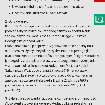
Poziom studiów:
jednolite studia magisterskie
Uzyskany tytuł po ukończeniu studiów:
magister
Czas trwania studiów:
10 semestrów
2. Opis kierunku.
Kierunek Pedagogika przedszkolna i wczesnoszkolna jest
prowadzony w Instytucie Pedagogicznym Akademii Nauk
Stosowanych im. Jana Amosa Komeńskiego w Lesznie.
Pedagogika przedszkolna
i wczesnoszkolna jest przyporządkowana do dziedziny nauk
społecznych, dyscypliną wiodącą kierunku jest pedagogika,
studia realizowane są na profilu praktycznym. Program studiów
jest zgodny z przepisami prawa, w szczególności uwzględnia
wymagania określone rozporządzeniem Ministra Nauki I
Szkolnictwa Wyższego z dnia 25 lipca 2019 r. w sprawie
standardu kształcenia przygotowującego do wykonywania
zawodu nauczyciela (tekst jedn. Dz.U. z 2021r. poz.890 z
późniejszymi zmianami z dnia 6 września 2022 r., Dz. U.
poz.1872).
3. Sylwetka absolwenta (uzyskane kompetencje, umiejętności).
Absolwent studiów na kierunku Pedagogika przedszkolna i