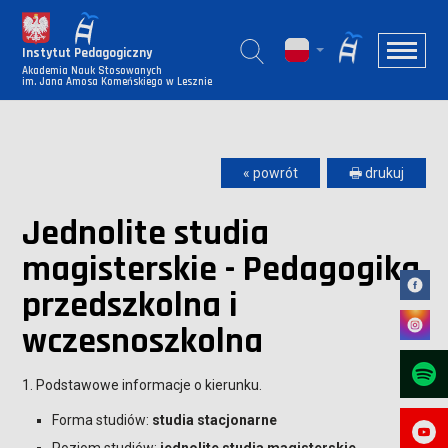
Instytut Pedagogiczny
Akademia Nauk Stosowanych
im. Jana Amosa Komeńskiego w Lesznie
« powrót
🖶 drukuj
Jednolite studia
magisterskie - Pedagogika
przedszkolna i
wczesnoszkolna
1. Podstawowe informacje o kierunku.
Forma studiów:
studia stacjonarne