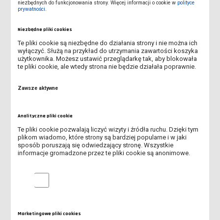
niezbędnych do funkcjonowania strony. Więcej informacji o cookie w
polityce
studentowi kształtowania i rozwoju umiejętności dydaktyczno-
prywatności
.
wychowawczych w bezpośrednim kontakcie z uczniami, a
także weryfikacji własnych predyspozycji do wykonywania
Niezbędne pliki cookies
zawodu nauczyciela.
Te pliki cookie są niezbędne do działania strony i nie można ich
wyłączyć. Służą na przykład do utrzymania zawartości koszyka
8. Miejsca odbywania zajęć.
użytkownika. Możesz ustawić przeglądarkę tak, aby blokowała
Instytut Pedagogiczny na potrzeby wykładów, ćwiczeń
te pliki cookie, ale wtedy strona nie będzie działała poprawnie.
audytoryjnych i projektowych oraz seminariów korzysta z bazy
dydaktycznej Uczelni. Z kolei na potrzeby zajęć o charakterze
Zawsze aktywne
praktycznym Instytut wykorzystuje sale, które umożliwiają
realizację zadań w sposób jak najbardziej zbliżony do
naturalnego, odzwierciedlający codzienne sytuacje zawodowe.
Analityczne pliki cookie
Do sal tych należy dwie Pracownie pedagogiczne (sala 529 oraz
Te pliki cookie pozwalają liczyć wizyty i źródła ruchu. Dzięki tym
sala nr 5 w Auli Comeniana) wyposażone m.in. w sprzęt
plikom wiadomo, które strony są bardziej popularne i w jaki
multimedialny (w tym dziennikarski) oraz instrumenty
sposób poruszają się odwiedzający stronę. Wszystkie
informacje gromadzone przez te pliki cookie są anonimowe.
muzyczne; Sala prób chóru (sala 117 w Auli Comeniana), w
której znajduje się scena, przestrzeń do zajęć warsztatowych
lub dla publiczności do około 50 osób, oświetlenie sceniczne,
Analityczne pliki cookie
nagłośnienie oraz rekwizyty i kostiumy teatralne oraz
pracownie komputerowe (sala 332 i 531), w których znajduje się
między innymi tablica interaktywna. Zajęcia warsztatowe
Marketingowe pliki cookies
odbywają się także w lokalnych instytucjach pedagogicznych