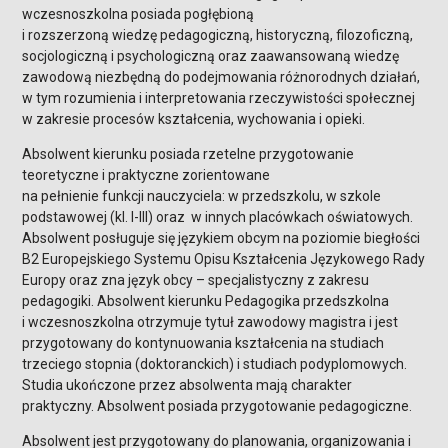
wczesnoszkolna posiada pogłębioną
i rozszerzoną wiedzę pedagogiczną, historyczną, filozoficzną,
socjologiczną i psychologiczną oraz zaawansowaną wiedzę
zawodową niezbędną do podejmowania różnorodnych działań,
w tym rozumienia i interpretowania rzeczywistości społecznej
w zakresie procesów kształcenia, wychowania i opieki.
Absolwent kierunku posiada rzetelne przygotowanie
teoretyczne i praktyczne zorientowane
na pełnienie funkcji nauczyciela: w przedszkolu, w szkole
podstawowej (kl. I-III) oraz w innych placówkach oświatowych.
Absolwent posługuje się językiem obcym na poziomie biegłości
B2 Europejskiego Systemu Opisu Kształcenia Językowego Rady
Europy oraz zna język obcy – specjalistyczny z zakresu
pedagogiki. Absolwent kierunku Pedagogika przedszkolna
i wczesnoszkolna otrzymuje tytuł zawodowy magistra i jest
przygotowany do kontynuowania kształcenia na studiach
trzeciego stopnia (doktoranckich) i studiach podyplomowych.
Studia ukończone przez absolwenta mają charakter
praktyczny. Absolwent posiada przygotowanie pedagogiczne.
Absolwent jest przygotowany do planowania, organizowania i