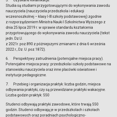
5. Uzyskane kwalifikacje.
Studia są studiami przygotowującymi do wykonywania zawodu
nauczyciela (nauczyciela przedszkola i edukacji
wczesnoszkolnej – klasy I-III szkoły podstawowej) zgodnie
z rozporządzeniem Ministra Nauki I Szkolnictwa Wyższego z
dnia 25 lipca 2019 r. w sprawie standardu kształcenia
przygotowującego do wykonywania zawodu nauczyciela (tekst
jedn. Dz.U.
z 2021r. poz.890 z późniejszymi zmianami z dnia 6 września
2022 r., Dz. U. poz.1872).
6. Perspektywy zatrudnienia (potencjalne miejsca pracy).
Potencjalne miejsca pracy: przedszkola i szkoły podstawowe na
stanowisku nauczyciela oraz inne placówki oświatowe i
instytucje pedagogiczne.
7. Przebieg i organizacja praktyk: liczba godzin, miejsca
odbywania praktyki, czy są przewidziane praktyki wakacyjne.
Liczba godzin praktyk: 550
Studenci odbywają praktyki zawodowe, które trwają 550
godzin. Studenci odbywają je w przedszkolach i szkołach
podstawowych oraz poradniach psychologiczno-