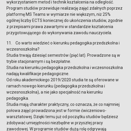
wykorzystaniem metod i technik kształcenia na odległość.
Program studiów przewiduje realizację zajęć zdalnych poprzez
platformę MS Teams w wymiarze nie większym, niż 25%
ogólnej liczby ECTS koniecznej do ukończenia studiów, zgodnie
z przepisami prawa zawartymi w standardzie kształcenia
przygotowującego do wykonywania zawodu nauczyciela.
11. Co warto wiedzieć o kierunku pedagogika przedszkolna i
wczesnoszkolna?
Studia trwają dziesięć semestrów (pięć lat). Prowadzone są w
trybie stacjonarnym i są bezpłatne.
Studia na kierunku pedagogika przedszkolna i wczesnoszkolna
nadają kwalifikacje pedagogiczne.
Od roku akademickiego 2019/2020 studia te są oferowane w
ramach nowego kierunku (pedagogika przedszkolna i
wczesnoszkolna), a nie jako specjalność na kierunku
pedagogika.
Studia mają charakter praktyczny, co oznacza, że co najmniej
połowa zajęć prowadzona jest w formie ćwiczeniowo-
warsztatowej. Dzięki temu już od początku studiów będziesz
zdobywać umiejętności niezbędne w przyszłej pracy
zawodowej. W programie studiów dużą rolę odgrywają