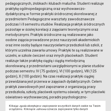
pedagogicznych, żłobkach i klubach malucha. Student realizuje
praktykę ogólnopedagogiczną oraz wychowawczo-
dydaktyczną w formie praktyki śródrocznej skorelowanej z
przedmiotem Pedagogiczne warsztaty zawodoznawcze
podczas I i II semestru studiów. Realizacja praktyk śródrocznych
pozostaje w ścisłej korelacji z zajęciami teoretycznymi oraz
metodycznymi. Praktyki śródroczne są realizowane jako
osobne zajęcia prowadzone przez nauczycieli akademickich
oraz inne osoby będące nauczycielami przedszkoli lub szkół, z
którymi uczelnia zawarła umowy. Praktyki te są realizowane w
uczelni, w szkole ćwiczeń oraz innych placówkach. Student
realizuje także praktykę ciągłą i ciągłą metodyczną
skorelowaną z przedmiotami uwzględnionymi w planie studiów
podczas semestru: IV (75 godzin), VI (100 godzin), VIII (125
godzin), X (100 godzin). Na czas realizacji praktyki ciągłej
przewidziana jest przerwa w zajęciach dydaktycznych. Celem
praktyk zawodowych jest zapoznanie z organizacją pracy
przedszkola, szkoły, placówek systemu oświaty, w tym placówki
oświatowo-wychowawczej, poradni psychologiczno-
pedagogicznej, warsztatem pracy nauczyciela, formami i
Klikając
zgoda
akceptujesz zapisywanie wszystkich danych cookie na Twoim
metodami nauczania i wychowania oraz umożliwienie
urządzeniu. Kliknięcie
odmowa
oznacza zapisywanie tylko danych