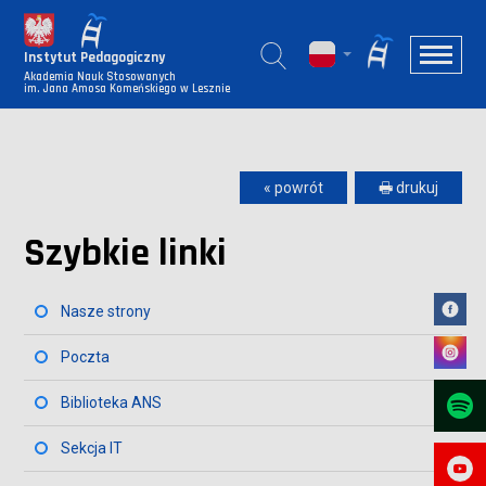
Instytut Pedagogiczny
Akademia Nauk Stosowanych
im. Jana Amosa Komeńskiego w Lesznie
« powrót
🖶 drukuj
Szybkie linki
Nasze strony
Poczta
Biblioteka ANS
Sekcja IT