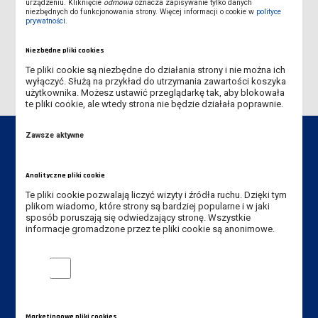
urządzeniu. Kliknięcie
odmowa
oznacza zapisywanie tylko danych
niezbędnych do funkcjonowania strony. Więcej informacji o cookie w
polityce
Sekcja IT
prywatności
.
KONFERENCJA 19-20.11.2026 / CONFERENCE
Niezbędne pliki cookies
Te pliki cookie są niezbędne do działania strony i nie można ich
wyłączyć. Służą na przykład do utrzymania zawartości koszyka
użytkownika. Możesz ustawić przeglądarkę tak, aby blokowała
te pliki cookie, ale wtedy strona nie będzie działała poprawnie.
Zawsze aktywne
Analityczne pliki cookie
Dane kontaktowe
Te pliki cookie pozwalają liczyć wizyty i źródła ruchu. Dzięki tym
plikom wiadomo, które strony są bardziej popularne i w jaki
Instytut Pedagogiczny
sposób poruszają się odwiedzający stronę. Wszystkie
informacje gromadzone przez te pliki cookie są anonimowe.
Akademia Nauk Stosowanych
im. Jana Amosa Komeńskiego w Lesznie
Analityczne pliki cookie
ul. Adama Mickiewicza 5, 64-100 Leszno
Tel. Instytut: +48 65 525 01 36
Tel. rekrutacja: +48 65 525 01 12
Marketingowe pliki cookies