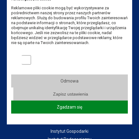
Reklamowe pliki cookie mogą być wykorzystywane za
E-mail Instytut:
sekretariat-ipe@ansleszno.pl
pośrednictwem naszej strony przez naszych partnerów
reklamowych. Służą do budowania profilu Twoich zainteresowań
E-mail rekrutacja:
rekrutacja@ansleszno.pl
na podstawie informacji o stronach, które przeglądasz, co
obejmuje unikalną identyfikację Twojej przeglądarki i urządzenia
końcowego. Jeśli nie zezwolisz na te pliki cookie, nadal
będziesz widzieć w przeglądarce podstawowe reklamy, które
Przydatne linki:
nie są oparte na Twoich zainteresowaniach.
Aktualności
Marketingowe pliki cookies
Władze Uczelni
Senat Uczelni
Mapa Kampusu
Odmowa
Dostępność
Zapisz ustawienia
Dział IT
Do pobrania
Zgadzam się
Instytuty:
Instytut Gospodarki