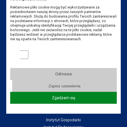
Reklamowe pliki cookie mogą być wykorzystywane za
E-mail Instytut:
sekretariat-ipe@ansleszno.pl
pośrednictwem naszej strony przez naszych partnerów
reklamowych. Służą do budowania profilu Twoich zainteresowań
E-mail rekrutacja:
rekrutacja@ansleszno.pl
na podstawie informacji o stronach, które przeglądasz, co
obejmuje unikalną identyfikację Twojej przeglądarki i urządzenia
końcowego. Jeśli nie zezwolisz na te pliki cookie, nadal
będziesz widzieć w przeglądarce podstawowe reklamy, które
Przydatne linki:
nie są oparte na Twoich zainteresowaniach.
Aktualności
Marketingowe pliki cookies
Władze Uczelni
Senat Uczelni
Mapa Kampusu
Odmowa
Dostępność
Zapisz ustawienia
Dział IT
Do pobrania
Zgadzam się
Instytuty:
Instytut Gospodarki