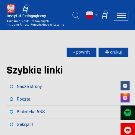
Instytut Pedagogiczny
Akademia Nauk Stosowanych
im. Jana Amosa Komeńskiego w Lesznie
« powrót
🖶 drukuj
Szybkie linki
Nasze strony
Poczta
Biblioteka ANS
Sekcja IT