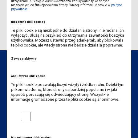
urządzeniu. Kliknięcie
odmowa
oznacza zapisywanie tylko danych
niezbędnych do funkcjonowania strony. Więcej informacji o cookie w
polityce
Sekcja IT
prywatności
.
KONFERENCJA 19-20.11.2026 / CONFERENCE
Niezbędne pliki cookies
Te pliki cookie są niezbędne do działania strony i nie można ich
wyłączyć. Służą na przykład do utrzymania zawartości koszyka
użytkownika. Możesz ustawić przeglądarkę tak, aby blokowała
te pliki cookie, ale wtedy strona nie będzie działała poprawnie.
Zawsze aktywne
Analityczne pliki cookie
Dane kontaktowe
Te pliki cookie pozwalają liczyć wizyty i źródła ruchu. Dzięki tym
plikom wiadomo, które strony są bardziej popularne i w jaki
Instytut Pedagogiczny
sposób poruszają się odwiedzający stronę. Wszystkie
informacje gromadzone przez te pliki cookie są anonimowe.
Akademia Nauk Stosowanych
im. Jana Amosa Komeńskiego w Lesznie
Analityczne pliki cookie
ul. Adama Mickiewicza 5, 64-100 Leszno
Tel. Instytut: +48 65 525 01 36
Tel. rekrutacja: +48 65 525 01 12
Marketingowe pliki cookies