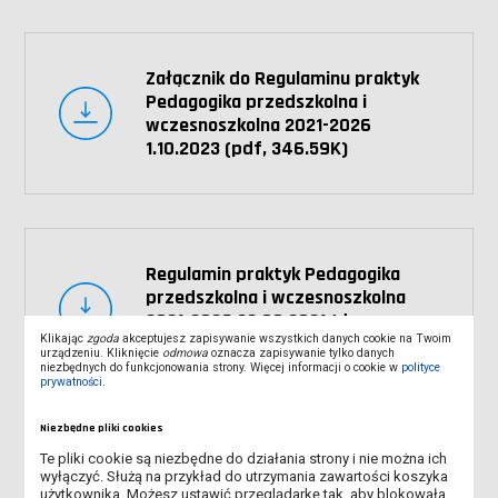
Załącznik do Regulaminu praktyk
Pedagogika przedszkolna i
wczesnoszkolna 2021-2026
1.10.2023 (pdf, 346.59K)
Regulamin praktyk Pedagogika
przedszkolna i wczesnoszkolna
2021-2026 23.09.2021 (doc,
Klikając
zgoda
akceptujesz zapisywanie wszystkich danych cookie na Twoim
185.50K)
urządzeniu. Kliknięcie
odmowa
oznacza zapisywanie tylko danych
niezbędnych do funkcjonowania strony. Więcej informacji o cookie w
polityce
prywatności
.
Niezbędne pliki cookies
Te pliki cookie są niezbędne do działania strony i nie można ich
wyłączyć. Służą na przykład do utrzymania zawartości koszyka
2019-2024
użytkownika. Możesz ustawić przeglądarkę tak, aby blokowała