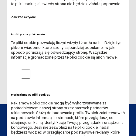
te pliki cookie, ale wtedy strona nie będzie działała poprawnie.
2020-2025
Zawsze aktywne
2021-2026
2022-2027
Analityczne pliki cookie
Te pliki cookie pozwalają liczyć wizyty i źródła ruchu. Dzięki tym
2023-2028
plikom wiadomo, które strony są bardziej popularne i w jaki
sposób poruszają się odwiedzający stronę. Wszystkie
informacje gromadzone przez te pliki cookie są anonimowe.
2024-2029
Analityczne pliki cookie
2025-2030
Marketingowe pliki cookies
Reklamowe pliki cookie mogą być wykorzystywane za
pośrednictwem naszej strony przez naszych partnerów
reklamowych. Służą do budowania profilu Twoich zainteresowań
na podstawie informacji o stronach, które przeglądasz, co
obejmuje unikalną identyfikację Twojej przeglądarki i urządzenia
końcowego. Jeśli nie zezwolisz na te pliki cookie, nadal
będziesz widzieć w przeglądarce podstawowe reklamy, które
Dane kontaktowe