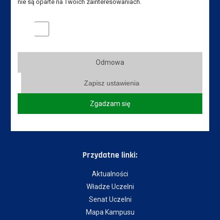
nie są oparte na Twoich zainteresowaniach.
Instytut Pedagogiczny
Marketingowe pliki cookies
Akademia Nauk Stosowanych
im. Jana Amosa Komeńskiego w Lesznie
ul. Adama Mickiewicza 5, 64-100 Leszno
Odmowa
Tel. Instytut: +48 65 525 01 36
Zapisz ustawienia
Tel. rekrutacja: +48 65 525 01 12
Zgadzam się
E-mail Instytut:
sekretariat-ipe@ansleszno.pl
E-mail rekrutacja:
rekrutacja@ansleszno.pl
Przydatne linki:
Aktualności
Władze Uczelni
Senat Uczelni
Mapa Kampusu