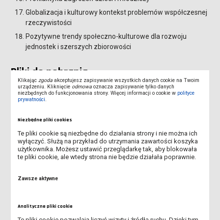
Globalizacja i kulturowy kontekst problemów współczesnej
rzeczywistości
Pozytywne trendy społeczno-kulturowe dla rozwoju
jednostek i szerszych zbiorowości
Pliki do pobrania
Klikając
zgoda
akceptujesz zapisywanie wszystkich danych cookie na Twoim
urządzeniu. Kliknięcie
odmowa
oznacza zapisywanie tylko danych
niezbędnych do funkcjonowania strony. Więcej informacji o cookie w
polityce
prywatności
.
Zagadnienia egzaminacyjne (docx,
20.32K)
Niezbędne pliki cookies
Te pliki cookie są niezbędne do działania strony i nie można ich
wyłączyć. Służą na przykład do utrzymania zawartości koszyka
użytkownika. Możesz ustawić przeglądarkę tak, aby blokowała
te pliki cookie, ale wtedy strona nie będzie działała poprawnie.
PEDAGOGIKA II STOPNIA
Zawsze aktywne
PEDAGOGIKA PRZEDSZKOLNA I WCZESNOSZKOLNA
Analityczne pliki cookie
Te pliki cookie pozwalają liczyć wizyty i źródła ruchu. Dzięki tym