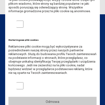
plikom wiadomo, które strony są bardziej popularne i w jaki
sposób poruszają się odwiedzający stronę. Wszystkie
informacje gromadzone przez te pliki cookie są anonimowe.
Analityczne pliki cookie
Dane kontaktowe
Marketingowe pliki cookies
Instytut Pedagogiczny
Reklamowe pliki cookie mogą być wykorzystywane za
pośrednictwem naszej strony przez naszych partnerów
reklamowych. Służą do budowania profilu Twoich zainteresowań
Akademia Nauk Stosowanych
na podstawie informacji o stronach, które przeglądasz, co
im. Jana Amosa Komeńskiego w Lesznie
obejmuje unikalną identyfikację Twojej przeglądarki i urządzenia
ul. Adama Mickiewicza 5, 64-100 Leszno
końcowego. Jeśli nie zezwolisz na te pliki cookie, nadal
będziesz widzieć w przeglądarce podstawowe reklamy, które
nie są oparte na Twoich zainteresowaniach.
Tel. Instytut: +48 65 525 01 36
Tel. rekrutacja: +48 65 525 01 12
Marketingowe pliki cookies
E-mail Instytut:
sekretariat-ipe@ansleszno.pl
E-mail rekrutacja:
rekrutacja@ansleszno.pl
Odmowa