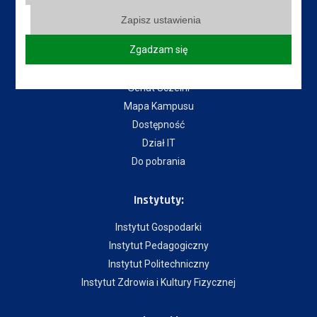
Zapisz ustawienia
Przydatne linki:
Zgadzam się
Aktualności
Władze Uczelni
Senat Uczelni
Mapa Kampusu
Dostępność
Dział IT
Do pobrania
Instytuty:
Instytut Gospodarki
Instytut Pedagogiczny
Instytut Politechniczny
Instytut Zdrowia i Kultury Fizycznej