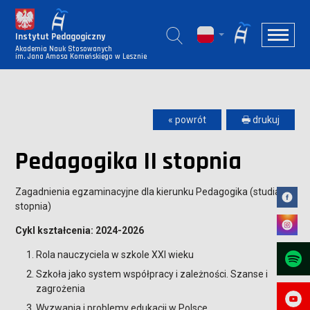
Instytut Pedagogiczny
Akademia Nauk Stosowanych
im. Jana Amosa Komeńskiego w Lesznie
« powrót
🖶 drukuj
Pedagogika II stopnia
Zagadnienia egzaminacyjne dla kierunku Pedagogika (studia II
stopnia)
Cykl kształcenia: 2024-2026
Rola nauczyciela w szkole XXI wieku
Szkoła jako system współpracy i zależności. Szanse i
zagrożenia
Wyzwania i problemy edukacji w Polsce