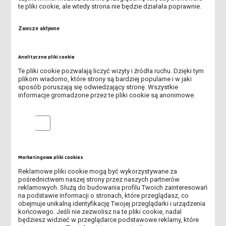
te pliki cookie, ale wtedy strona nie będzie działała poprawnie.
KREATYWNE ZAJĘCIA MATEMATYCZNE
Zawsze aktywne
STUDENCI PEDAGOGIKI PRZEDSZKOLNEJ I WCZESNOSZKOLNEJ
PRZYGOTOWUJĄ SIĘ DO ŚWIĄT WIELKANOCY
Analityczne pliki cookie
ZAJĘCIA W PRZEDSZKOLU DALTOŃSKIM
Te pliki cookie pozwalają liczyć wizyty i źródła ruchu. Dzięki tym
plikom wiadomo, które strony są bardziej popularne i w jaki
ZAJĘCIA ŚWIĄTECZNE DLA PRZEDSZKOLAKÓW
sposób poruszają się odwiedzający stronę. Wszystkie
informacje gromadzone przez te pliki cookie są anonimowe.
BAL KARNAWAŁOWY W SZKOLE PODSTAWOWEJ NR 2 W LESZNIE
Analityczne pliki cookie
PEDAGOGICZNE WARSZTATY ZAWODOZNAWCZE
WARSZTAT ŚWIĘTEGO MIKOŁAJA
Marketingowe pliki cookies
SPOTKANIE Z SENIORAMI
Reklamowe pliki cookie mogą być wykorzystywane za
pośrednictwem naszej strony przez naszych partnerów
reklamowych. Służą do budowania profilu Twoich zainteresowań
ZAJĘCIA Z PEDAGOGIKI CZASU WOLNEGO
na podstawie informacji o stronach, które przeglądasz, co
obejmuje unikalną identyfikację Twojej przeglądarki i urządzenia
końcowego. Jeśli nie zezwolisz na te pliki cookie, nadal
PROJEKT EDUKACYJNY „L'ARTE DI MANGIARE”
będziesz widzieć w przeglądarce podstawowe reklamy, które