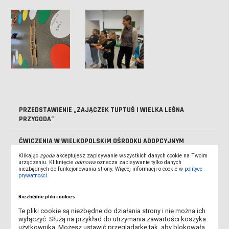
PRZEDSTAWIENIE „ZAJĄCZEK TUPTUŚ I WIELKA LEŚNA
PRZYGODA”
ĆWICZENIA W WIELKOPOLSKIM OŚRODKU ADOPCYJNYM
Klikając
zgoda
akceptujesz zapisywanie wszystkich danych cookie na Twoim
ZAJĘCIA KOŃCZĄCE PRZEDMIOT PEDAGOGIKA CZASU WOLNEGO
urządzeniu. Kliknięcie
odmowa
oznacza zapisywanie tylko danych
niezbędnych do funkcjonowania strony. Więcej informacji o cookie w
polityce
prywatności
.
REALIZACJA PROJEKTU „MATEMATYCZNE STACJE BADAWCZE”
Niezbędne pliki cookies
WARSZTATY DLA MIESZKAŃCÓW BURSY MIĘDZYSZKOLNEJ NR 1
Te pliki cookie są niezbędne do działania strony i nie można ich
W LESZNIE
wyłączyć. Służą na przykład do utrzymania zawartości koszyka
użytkownika. Możesz ustawić przeglądarkę tak, aby blokowała