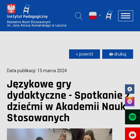
Instytut Pedagogiczny
Akademia Nauk Stosowanych
im. Jana Amosa Komeńskiego w Lesznie
« powrót
🖶 drukuj
Data publikacji: 15 marca 2024
Językowe gry
dydaktyczne - Spotkanie z
dziećmi w Akademii Nauk
Stosowanych