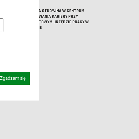
WIZYTA STUDYJNA W CENTRUM
PLANOWANIA KARIERY PRZY
owe pliki cookies
POWIATOWYM URZĘDZIE PRACY W
LESZNIE
Zgadzam się