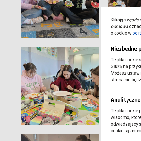
Klikając
zgoda
a
odmowa
oznacz
o cookie w
poli
Niezbędne p
Te pliki cookie
Służą na przyk
Możesz ustawić 
strona nie będz
Analityczne 
Te pliki cookie
wiadomo, które 
odwiedzający s
cookie są ano