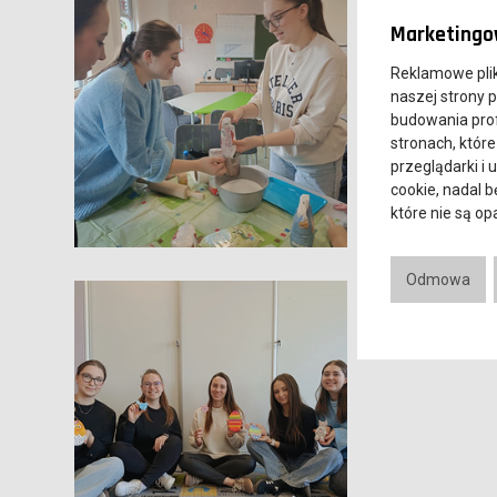
Marketingow
Reklamowe pli
naszej strony 
budowania prof
stronach, które
przeglądarki i 
cookie, nadal 
które nie są o
Odmowa