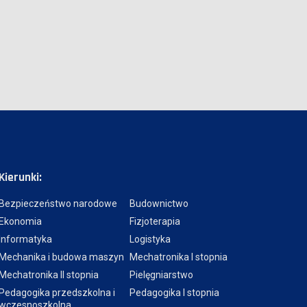
Kierunki:
Bezpieczeństwo narodowe
Budownictwo
Ekonomia
Fizjoterapia
Informatyka
Logistyka
Mechanika i budowa maszyn
Mechatronika I stopnia
Mechatronika II stopnia
Pielęgniarstwo
Pedagogika przedszkolna i
Pedagogika I stopnia
wczesnoszkolna