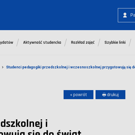
P
dydatów
Aktywność studencka
Rozkład zajęć
Szybkie linki
Studenci pedagogiki przedszkolnej i wczesnoszkolnej przygotowują się d
« powrót
🖶 drukuj
dszkolnej i
owują się do świąt