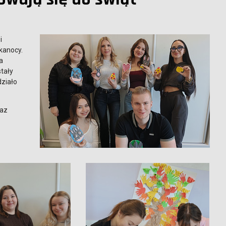
i
kanocy.
a
tały
działo
raz