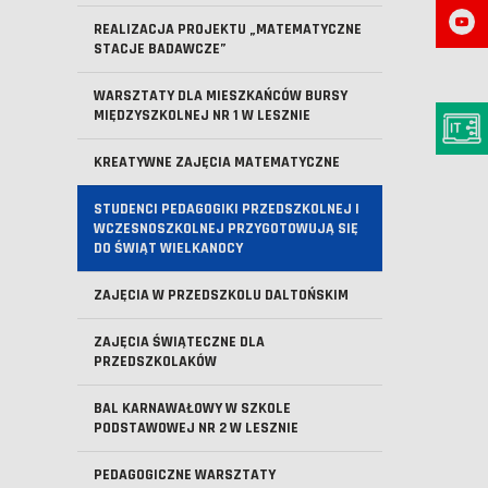
REALIZACJA PROJEKTU „MATEMATYCZNE
STACJE BADAWCZE”
WARSZTATY DLA MIESZKAŃCÓW BURSY
MIĘDZYSZKOLNEJ NR 1 W LESZNIE
KREATYWNE ZAJĘCIA MATEMATYCZNE
STUDENCI PEDAGOGIKI PRZEDSZKOLNEJ I
WCZESNOSZKOLNEJ PRZYGOTOWUJĄ SIĘ
DO ŚWIĄT WIELKANOCY
ZAJĘCIA W PRZEDSZKOLU DALTOŃSKIM
ZAJĘCIA ŚWIĄTECZNE DLA
PRZEDSZKOLAKÓW
BAL KARNAWAŁOWY W SZKOLE
PODSTAWOWEJ NR 2 W LESZNIE
PEDAGOGICZNE WARSZTATY