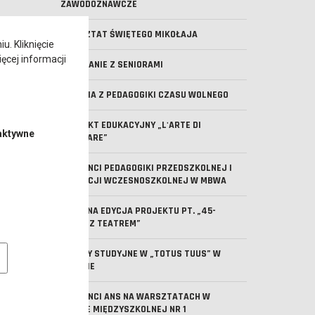
ZAWODOZNAWCZE
WARSZTAT ŚWIĘTEGO MIKOŁAJA
. Kliknięcie
ęcej informacji
SPOTKANIE Z SENIORAMI
ZAJĘCIA Z PEDAGOGIKI CZASU WOLNEGO
PROJEKT EDUKACYJNY „L'ARTE DI
aktywne
MANGIARE”
STUDENCI PEDAGOGIKI PRZEDSZKOLNEJ I
EDUKACJI WCZESNOSZKOLNEJ W MBWA
KOLEJNA EDYCJA PROJEKTU PT. „45-
MINUT Z TEATREM”
e pliki cookie
WIZYTY STUDYJNE W „TOTUS TUUS” W
LESZNIE
STUDENCI ANS NA WARSZTATACH W
BURSIE MIĘDZYSZKOLNEJ NR 1