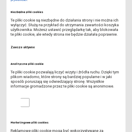
ĆWICZENIA W WIELKOPOLSKIM OŚRODKU ADOPCYJNYM
Niezbędne pliki cookies
Te pliki cookie są niezbędne do działania strony i nie można ich
ZAJĘCIA KOŃCZĄCE PRZEDMIOT PEDAGOGIKA CZASU WOLNEGO
wyłączyć. Służą na przykład do utrzymania zawartości koszyka
użytkownika. Możesz ustawić przeglądarkę tak, aby blokowała
te pliki cookie, ale wtedy strona nie będzie działała poprawnie.
REALIZACJA PROJEKTU „MATEMATYCZNE STACJE BADAWCZE”
Zawsze aktywne
WARSZTATY DLA MIESZKAŃCÓW BURSY MIĘDZYSZKOLNEJ NR 1
W LESZNIE
Analityczne pliki cookie
KREATYWNE ZAJĘCIA MATEMATYCZNE
Te pliki cookie pozwalają liczyć wizyty i źródła ruchu. Dzięki tym
plikom wiadomo, które strony są bardziej popularne i w jaki
STUDENCI PEDAGOGIKI PRZEDSZKOLNEJ I WCZESNOSZKOLNEJ
sposób poruszają się odwiedzający stronę. Wszystkie
PRZYGOTOWUJĄ SIĘ DO ŚWIĄT WIELKANOCY
informacje gromadzone przez te pliki cookie są anonimowe.
ZAJĘCIA W PRZEDSZKOLU DALTOŃSKIM
Analityczne pliki cookie
ZAJĘCIA ŚWIĄTECZNE DLA PRZEDSZKOLAKÓW
BAL KARNAWAŁOWY W SZKOLE PODSTAWOWEJ NR 2 W LESZNIE
Marketingowe pliki cookies
Reklamowe pliki cookie mogą być wykorzystywane za