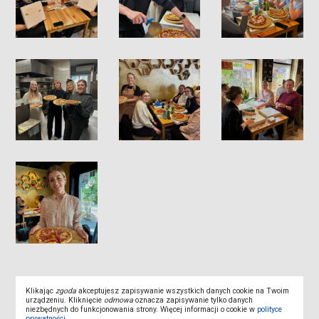
Klikając
zgoda
akceptujesz zapisywanie wszystkich danych cookie na Twoim
PRZEDSTAWIENIE „ZAJĄCZEK TUPTUŚ I WIELKA LEŚNA
urządzeniu. Kliknięcie
odmowa
oznacza zapisywanie tylko danych
niezbędnych do funkcjonowania strony. Więcej informacji o cookie w
polityce
PRZYGODA”
prywatności
.