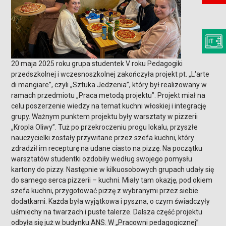
20 maja 2025 roku grupa studentek V roku Pedagogiki
przedszkolnej i wczesnoszkolnej zakończyła projekt pt. „L'arte
di mangiare”, czyli „Sztuka Jedzenia”, który był realizowany w
ramach przedmiotu „Praca metodą projektu”. Projekt miał na
celu poszerzenie wiedzy na temat kuchni włoskiej i integrację
grupy. Ważnym punktem projektu były warsztaty w pizzerii
„Kropla Oliwy”. Tuż po przekroczeniu progu lokalu, przyszłe
nauczycielki zostały przywitane przez szefa kuchni, który
zdradził im recepturę na udane ciasto na pizzę. Na początku
warsztatów studentki ozdobiły według swojego pomysłu
kartony do pizzy. Następnie w kilkuosobowych grupach udały się
do samego serca pizzerii – kuchni. Miały tam okazję, pod okiem
szefa kuchni, przygotować pizzę z wybranymi przez siebie
dodatkami. Każda była wyjątkowa i pyszna, o czym świadczyły
uśmiechy na twarzach i puste talerze. Dalsza część projektu
odbyła się już w budynku ANS. W „Pracowni pedagogicznej”