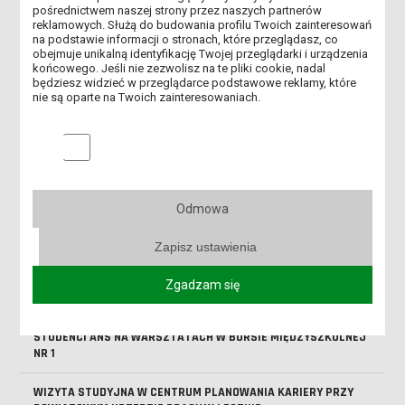
PEDAGOGICZNE WARSZTATY ZAWODOZNAWCZE
pośrednictwem naszej strony przez naszych partnerów
reklamowych. Służą do budowania profilu Twoich zainteresowań
na podstawie informacji o stronach, które przeglądasz, co
WARSZTAT ŚWIĘTEGO MIKOŁAJA
obejmuje unikalną identyfikację Twojej przeglądarki i urządzenia
końcowego. Jeśli nie zezwolisz na te pliki cookie, nadal
będziesz widzieć w przeglądarce podstawowe reklamy, które
SPOTKANIE Z SENIORAMI
nie są oparte na Twoich zainteresowaniach.
ZAJĘCIA Z PEDAGOGIKI CZASU WOLNEGO
Marketingowe pliki cookies
PROJEKT EDUKACYJNY „L'ARTE DI MANGIARE”
STUDENCI PEDAGOGIKI PRZEDSZKOLNEJ I EDUKACJI
Odmowa
WCZESNOSZKOLNEJ W MBWA
Zapisz ustawienia
KOLEJNA EDYCJA PROJEKTU PT. „45-MINUT Z TEATREM”
Zgadzam się
WIZYTY STUDYJNE W „TOTUS TUUS” W LESZNIE
STUDENCI ANS NA WARSZTATACH W BURSIE MIĘDZYSZKOLNEJ
NR 1
WIZYTA STUDYJNA W CENTRUM PLANOWANIA KARIERY PRZY