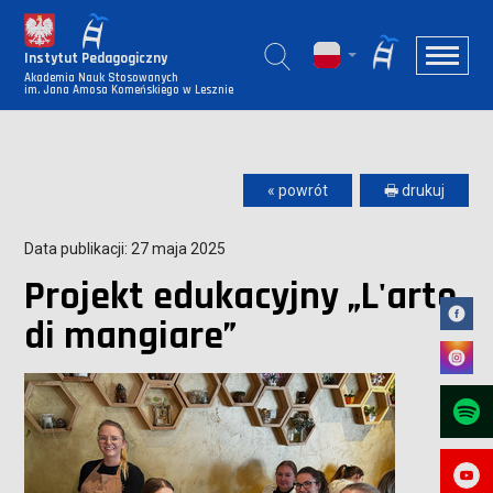
Instytut Pedagogiczny
Akademia Nauk Stosowanych
im. Jana Amosa Komeńskiego w Lesznie
« powrót
🖶 drukuj
Data publikacji: 27 maja 2025
Projekt edukacyjny „L'arte
di mangiare”