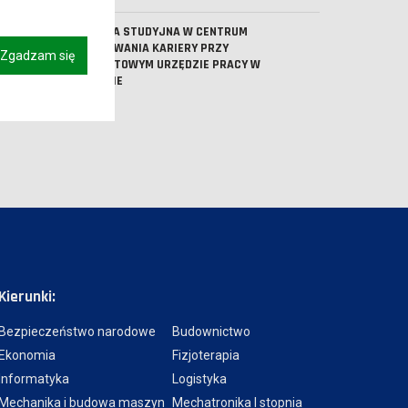
WIZYTA STUDYJNA W CENTRUM
PLANOWANIA KARIERY PRZY
Zgadzam się
POWIATOWYM URZĘDZIE PRACY W
LESZNIE
Kierunki:
Bezpieczeństwo narodowe
Budownictwo
Ekonomia
Fizjoterapia
Informatyka
Logistyka
Mechanika i budowa maszyn
Mechatronika I stopnia