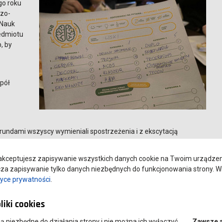
ego roku
czo-
 Nauk
zedmiotu
, by
spół
undami wszyscy wymieniali spostrzeżenia i z ekscytacją
kceptujesz zapisywanie wszystkich danych cookie na Twoim urządzeniu
gdy okazało się, że zdobyły 4. miejsce i wygrały pizzę. „Liski”
a zapisywanie tylko danych niezbędnych do funkcjonowania strony. Wi
specjalną za pytanie dodatkowe.
tyce prywatności
.
, że pierwszy raz brała udział w takim wydarzeniu i bardzo jej się
liki cookies
lnego spędzenia czasu i zacieśnienia więzi w grupie.
 są niezbędne do działania strony i nie można ich wyłączyć.
Zawsze 