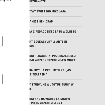
ZAWODOZNAWCZE
WARSZTAT ŚWIĘTEGO MIKOŁAJA
SPOTKANIE Z SENIORAMI
ZAJĘCIA Z PEDAGOGIKI CZASU WOLNEGO
e pliki cookie
PROJEKT EDUKACYJNY „L'ARTE DI
MANGIARE”
STUDENCI PEDAGOGIKI PRZEDSZKOLNEJ I
EDUKACJI WCZESNOSZKOLNEJ W MBWA
KOLEJNA EDYCJA PROJEKTU PT. „45-
MINUT Z TEATREM”
owe pliki cookies
WIZYTY STUDYJNE W „TOTUS TUUS” W
LESZNIE
STUDENCI ANS NA WARSZTATACH W
BURSIE MIĘDZYSZKOLNEJ NR 1