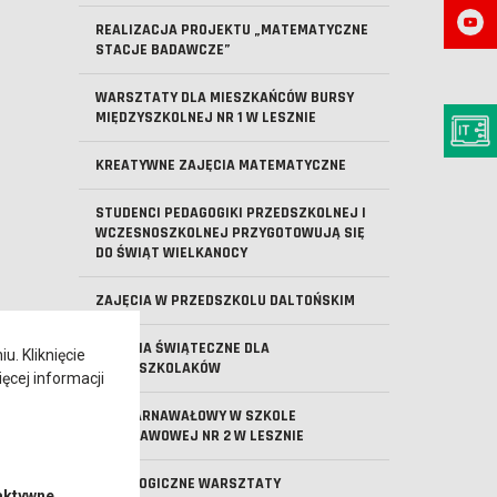
REALIZACJA PROJEKTU „MATEMATYCZNE
STACJE BADAWCZE”
WARSZTATY DLA MIESZKAŃCÓW BURSY
MIĘDZYSZKOLNEJ NR 1 W LESZNIE
KREATYWNE ZAJĘCIA MATEMATYCZNE
STUDENCI PEDAGOGIKI PRZEDSZKOLNEJ I
WCZESNOSZKOLNEJ PRZYGOTOWUJĄ SIĘ
DO ŚWIĄT WIELKANOCY
ZAJĘCIA W PRZEDSZKOLU DALTOŃSKIM
ZAJĘCIA ŚWIĄTECZNE DLA
. Kliknięcie
PRZEDSZKOLAKÓW
ęcej informacji
BAL KARNAWAŁOWY W SZKOLE
PODSTAWOWEJ NR 2 W LESZNIE
PEDAGOGICZNE WARSZTATY
aktywne