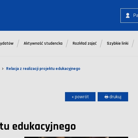
P
dydatów
Aktywność studencka
Rozkład zajęć
Szybkie linki
Relacja z realizacji projektu edukacyjnego
« powrót
🖶 drukuj
ektu edukacyjnego