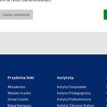
parte na Twoich zainteresowaniach.
Zapisz ustawienia
Przydatne linki:
Instytuty:
Aktualności
Instytut Gospodarki
Władze Uczelni
Instytut Pedagogiczny
Senat Uczelni
Instytut Politechniczny
Mapa Kampusu
Instytut Zdrowia i Kultury