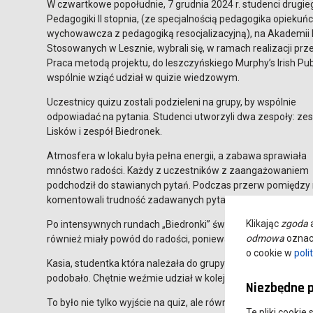
W czwartkowe popołudnie, 7 grudnia 2024 r. studenci drugi
Pedagogiki II stopnia, (ze specjalnością pedagogika opiekuń
wychowawcza z pedagogiką resocjalizacyjną), na Akademii
Stosowanych w Lesznie, wybrali się, w ramach realizacji pr
Praca metodą projektu, do leszczyńskiego Murphy’s Irish Pub
wspólnie wziąć udział w quizie wiedzowym.
Uczestnicy quizu zostali podzieleni na grupy, by wspólnie
odpowiadać na pytania. Studenci utworzyli dwa zespoły: ze
Lisków i zespół Biedronek.
Atmosfera w lokalu była pełna energii, a zabawa sprawiała
mnóstwo radości. Każdy z uczestników z zaangażowaniem
podchodził do stawianych pytań. Podczas przerw pomiędzy r
komentowali trudność zadawanych pytań.
Klikając
zgoda
a
Po intensywnych rundach „Biedronki” świętowały swój sukces, 
odmowa
oznacz
również miały powód do radości, ponieważ zdobyły nagrodę 
o cookie w
poli
Kasia, studentka która należała do grupy Lisków, powiedziała
podobało. Chętnie weźmie udział w kolejnej edycji gry.
Niezbędne p
To było nie tylko wyjście na quiz, ale również okazja do wspó
Te pliki cookie