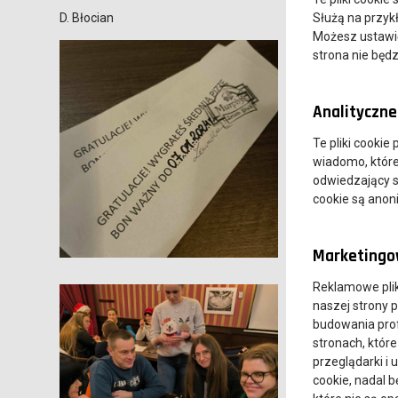
D. Błocian
Służą na przyk
Możesz ustawić 
strona nie będz
Analityczne 
Te pliki cookie
wiadomo, które 
odwiedzający s
cookie są ano
Marketingow
Reklamowe pli
naszej strony 
budowania prof
stronach, które
przeglądarki i 
cookie, nadal 