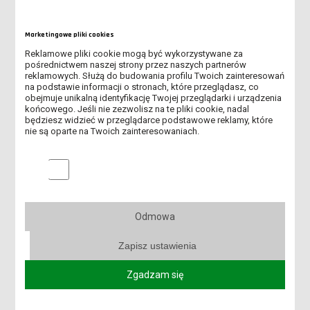
Marketingowe pliki cookies
Reklamowe pliki cookie mogą być wykorzystywane za
18 kwietnia 2023
18 kwietnia 2023
pośrednictwem naszej strony przez naszych partnerów
Pedagogiczne
Koło Naukowe
reklamowych. Służą do budowania profilu Twoich zainteresowań
warsztaty
Pedagogów na
na podstawie informacji o stronach, które przeglądasz, co
obejmuje unikalną identyfikację Twojej przeglądarki i urządzenia
zawodoznawcze w
konferencji naukowej
końcowego. Jeśli nie zezwolisz na te pliki cookie, nadal
partnerskiej Szkole
„Neurodydaktyka bliżej
będziesz widzieć w przeglądarce podstawowe reklamy, które
Podstawowej im.
ucznia – bliżej mózgu –
nie są oparte na Twoich zainteresowaniach.
Obrońców Polskiego
bliżej
Morza
Marketingowe pliki cookies
Odmowa
Zapisz ustawienia
Zgadzam się
18 kwietnia 2023
17 kwietnia 2023
Na tropie zająca
Publikacja w Instytucie