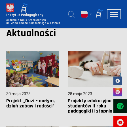
Instytut Pedagogiczny
Akademia Nauk Stosowanych
im. Jana Amosa Komeńskiego w Lesznie
Aktualności
30 maja 2023
28 maja 2023
Projekt „Duzi – małym,
Projekty edukacyjne
dzień zabaw i radości”
studentów II roku
pedagogiki II stopnia