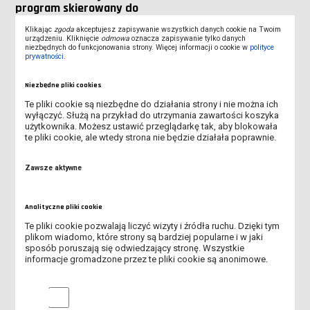
program skierowany do
osób z
Klikając
zgoda
akceptujesz zapisywanie wszystkich danych cookie na Twoim
niepełnosprawnościami
urządzeniu. Kliknięcie
odmowa
oznacza zapisywanie tylko danych
niezbędnych do funkcjonowania strony. Więcej informacji o cookie w
polityce
prywatności
.
Niezbędne pliki cookies
Te pliki cookie są niezbędne do działania strony i nie można ich
wyłączyć. Służą na przykład do utrzymania zawartości koszyka
użytkownika. Możesz ustawić przeglądarkę tak, aby blokowała
te pliki cookie, ale wtedy strona nie będzie działała poprawnie.
Zawsze aktywne
19 kwietnia 2023
19 kwietnia 2023
Spotkanie z panią
Warsztaty dla
rzecznik leszczyńskiej
maturzystów w ZS nr 4
Analityczne pliki cookie
policji
w Lesznie i ZSZ w
Gostyniu
Te pliki cookie pozwalają liczyć wizyty i źródła ruchu. Dzięki tym
plikom wiadomo, które strony są bardziej popularne i w jaki
sposób poruszają się odwiedzający stronę. Wszystkie
informacje gromadzone przez te pliki cookie są anonimowe.
Analityczne pliki cookie